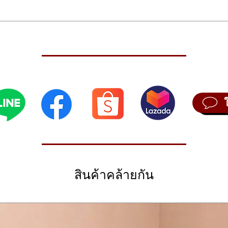
-C8 ลิ่มค้อนให้น้ำหนักแบบธรรมชาติ
ก
6 ถึง +5
hted Hammer) Keyboard
ติค 3 แบบ, เปียโนไฟฟ้า 3 แบบ ฮาร์ปซิคอร์ดและออร์แกน อย่างละ 1 แบบ
BPM
 3/4, 4/4, 5/4, 4/6, none)
ine-out และสวิทช์เท้า
สินค้าคล้ายกัน
ตัว
ไฟฟ้า 3 วัตต์
ตเพลงรุ่น STB-1 และแป้นเหยียบเท้ารุ่น PU-2