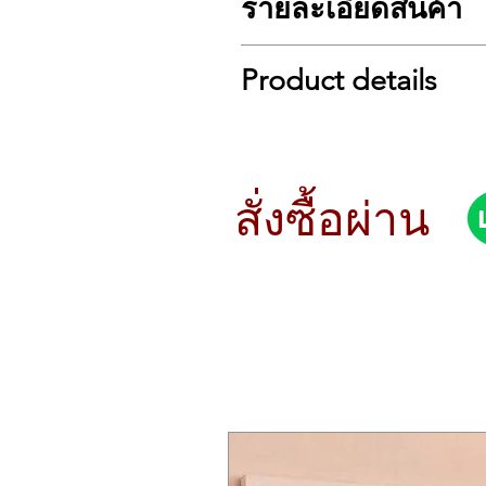
รายละเอียดสินค้า
รายละเอียดเปียโนไฟฟ้า Korg B-1
Product details
มีสองสี ดำและขาว
แป้นคีย์ 88 แป้น ตั้งแต่ระดับ A0
ระดับทัชชิ่ง 3 ระดับ เบา กลาง หนั
specifications
ระดับเสียง 427.5 Hz ถึง 452. Hz
Color Variations:
เปลี่ยนตำแหน่งเซมิโทนได้ตั้งแต่ -
Black (B1-BK), White (B1-WH)
ระบบเสียง Stereo PCM
Keyboard:
สั่งซื้อผ่าน
จำนวนโพลีโฟนีสูงสุด 120 เสียง
88 key (A0–C8), NH (Natural Weig
รูปแบบเสียง 8 แบบ เป็นแบบอะคูส
Touch Control:
มีเอฟเฟครีเวิร์ปและคอรัส
Light, Normal, Heavy
ระดับเทมโปตั้งแต่ 40 BPM–120 
Pitch Range:
ระดับเครื่องหมายกำหนดจังหวะ (2/4,
427.5 Hz to 452. Hz (.05 Hz steps)
สามารถเชื่อมต่อหูฟัง, โทรศัพท์, L
Transpose Range:
ขนาดแอมป์ 9 วัตต์ 2 ตัว
-6 to +5 semitones (all keys)
ลำโพงรูปไข่ขนาด 100 x 50 มม. 2 
Sound Generation:
ใช้อแดปเตอร์ขนาด 12 โวลต์ กำลัง
Stereo PCM
ขนาด 1312 x 336 x 117 มม.
Maximum Polyphony:
น้ำหนัก 11.8 กก.
120 voices (Max)
อุปกรณ์แถมมีอแดปเตอร์, ที่วางโน๊
Sounds: