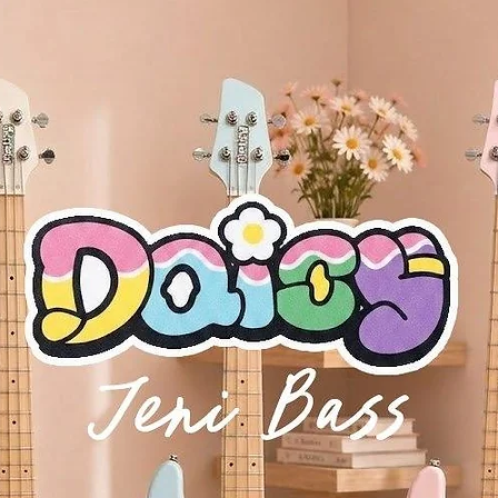
rpsichord, Organ x 2)
6, none)
EDAL
 x 2
x 13.23″ x 4.61″ (including projections, excluding STB1 optional stand