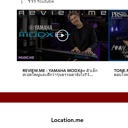
รีวิว Youtube
REVIEW.ME : YAMAHA MODX6+ ตัวเล็ก
TONE.M
สเปคใหญ่และดีกว่ารุ่นธรรมดายังไง? l
ตอบโจทย
Music.me
Music.
Location.me