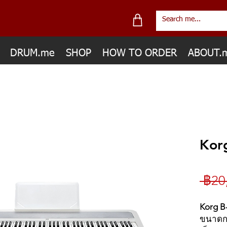
DRUM.me
SHOP
HOW TO ORDER
ABOUT.
Kor
 ฿20
Korg B
ขนาดกะ