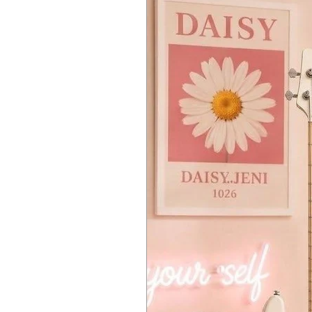
8
(Acoustic x 3, Electric Piano x 2, Ha
Effects:
Reverb, Chorus
Demo Songs:
8
Metronome:
Tempo Range (40 BPM–120 BPM)
Time signature (2/4, 3/4, 4/4, 5/4, 4/
Volume controls
Connections:
PHONES (Headphone/Line Out), P
Amplification:
9 Watt x 2
Speakers:
Oval (100 mm x 50 mm/3.94″ x 1.97″)
Power Supply:
DC 12 V, AC adapter (included)
Power Consumption:
3W
Dimensions (W x D x H):
1312 mm x 336 mm x 117 mm / 51.65″ 