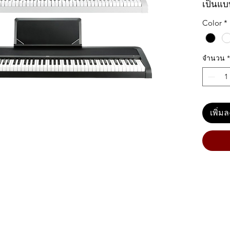
เป็นแบบ
หนักนิ้
Color
*
ได้ตั้ง
MFB (M
สะเทือ
จำนวน
*
Korg คิ
มีความ
เสียง 
สดใส มี
เพิ่ม
เปลี่ยน
ด้วย แล
ถึง +5