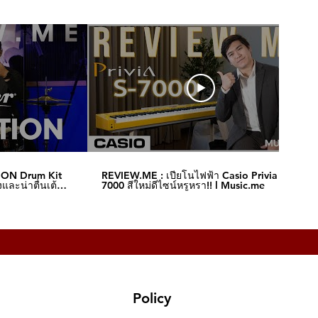
ION Drum Kit
REVIEW.ME : เปียโนไฟฟ้า Casio Privia S-
และน่าตื่นเต้น‼️
7000 สีใหม่ดีไซน์หรูหรา!! l Music.me
Policy