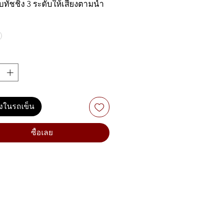
ทัชชิ่ง 3 ระดับให้เสียงตามน้ำ
วมือเช่นเดียวกับเปียโนไม้ เล่น
แต่คีย์ A0-C8 ใส่เทคโนโลยี
otional Feedback) หรือการสั่น
นของเสียงเป็นรูปกรวยที่ทาง
ดค้นขึ้นมาให้เสียงที่ออกลำโพง
เป็นธรรมชาติมากที่สุด ระบบ
Stereo PCM คมชัดโทนเสียง
ปุ่มปรับ PIANO PLAY เพื่อ
ลงในรถเข็น
เป็นเสียงแกรนด์เปียโนได้อีก
ะยังเปลี่ยนเซมิโทนได้ตั้งแต่ -6
ซื้อเลย