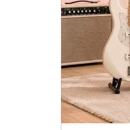
1,312 x 336 x 750 mm / 51.65″ x 13.2
Weight:
11.8 kg / 26.01 lbs.(excluding STB1
20.2 kg / 44.53 lbs. (including STB1
Included items :
Damper pedal, AC adapter, Music 
Accessories :
Stand (STB1-BK/WH), 3 pedal unit (