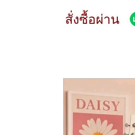
ด้านหน้า: ไม้ท็อปโซลิดแองเกิ้ลแ
ด้านหลัง: ไม้เชอร์รี่วู้ด (Cherry W
ด้านข้าง: ไม้เชอร์รี่วู้ด (Cherry W
สั่งซื้อผ่าน
คอ: ไม้นาโต้ (Nato)
ฟิงเกอร์บอร์ด: โรสวู้ด
บริดจ์: โรสวู้ด
ลูกบิด: โลหะโครเมียม (Chrome D
การเคลือบ: ด้าน (Satin Finish)
มีเหล็กดามคอ สามารถปรับแต่งทัชช
หนัก 1.82 Kg.
สูง 101 cm.
กว้าง 41 cm.
หนา 11.5 cm.
คอยาว 46 cm