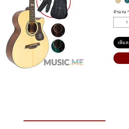
จำนวน
*
เพิ่ม
ฟร็ต คอเว้า