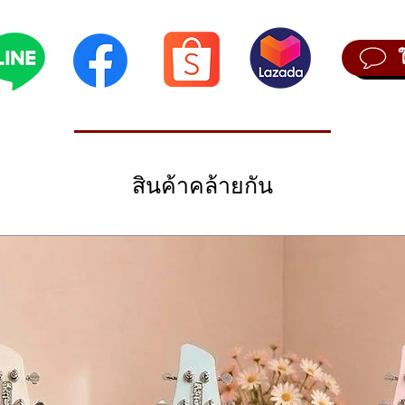
มนสปรูซ ( Top Solid Engleman Spruce)
ood)
ood)
iecast)
ิ่ง (ระยะห่างระหว่างสายและฟิงเกอร์บอร์ด)
สินค้าคล้ายกัน