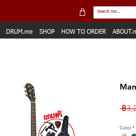
DRUM.me
SHOP
HOW TO ORDER
ABOUT.
Man
 ฿3,
Color
*