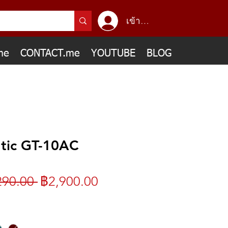
เข้าสู่ระบบ
me
CONTACT.me
YOUTUBE
BLOG
tic GT-10AC
ราคา
ราคา
290.00 
฿2,900.00
ปกติ
ขาย
ลด