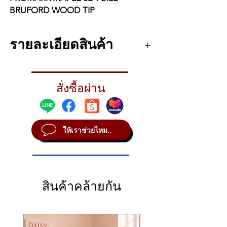
BRUFORD WOOD TIP
ไม้กลองดีๆจาก PROMARK
Tip Material: Wood
รายละเอียดสินค้า
Tip Shape: Barrel
Length: 15 7/8 mm
Diameter: 0.531 mm
PROMARK MAPLE SD4 BILL BRUFORD
สั่งซื้อผ่าน
WOOD TIP
SD4 ออกแบบโดยตำนานแจ๊ส Bill Bruford โดย
มี Taper ที่ยาวมากทำให้ได้การตอบสนองที่ดี
เยี่ยม หัวไม้กลองแบบ Barrel ขนาดเล็กให้เสียง
ให้เราช่วยไหม..
ฉาบ Ride ที่ยอดเยี่ยม
ไม้เมเปิลเป็นไม้ที่มีน้ำหนักเบามากซึ่งช่วย
ให้ไม้กลองมีเส้นผ่าศูนย์กลางขนาดใหญ่ได้
โดยยังคงไว้ซึ่งน้ำหนักที่เบา ไม้กลองขนาด
สินค้าคล้ายกัน
เล็กจะมีน้ำหนักที่เบามากเพื่อความแม่นยำ
และความละเอียดอ่อน​
หัวไม้กลองทรง Barrel ให้เสียงที่กว้างและ
ชัดเจน เหมาะสำหรับการแสดงสด
Taper ที่เรียวและยาวสำหรับการตอบสนอง