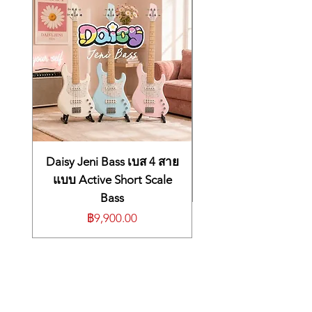
(Rebound) ที่รวดเร็ว
ไม้กลอง Promark ทุกคู่ถูกออกแบบและผลิต
ในประเทศสหรัฐอเมริกา โดยผ่านการ
ควบคุมมาตราฐานอย่างเข้มงวดในทุกขั้น
ตอนการผลิต
SPECS
ความยาว: 15 7/8 นิ้ว
เส้นผ่านศูนย์กลาง: 0.531 นิ้ว
ชนิดหัวไม้กลอง: หัวไม้
ลักษณะหัวไม้กลอง: Barrel
Daisy Jeni Bass เบส 4 สาย
แบบ Active Short Scale
Bass
ราคา
฿9,900.00