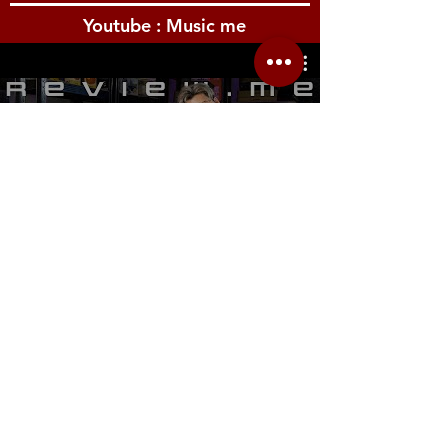
Youtube : Music me
รีวิว Youtube
Location.me
22 Sirindhorn 3
Bangbumru Bangphat
Bangkok 10700