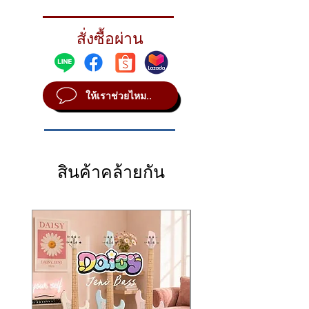
Heavy pairing is loud, with crisp, cutting
stick definition ensuring optimum cut.
สั่งซื้อผ่าน
STYLE Focused
METAL B8
SOUND Bright
ให้เราช่วยไหม..
WEIGHT Heavy Top/Heavy Bottom
สินค้าคล้ายกัน