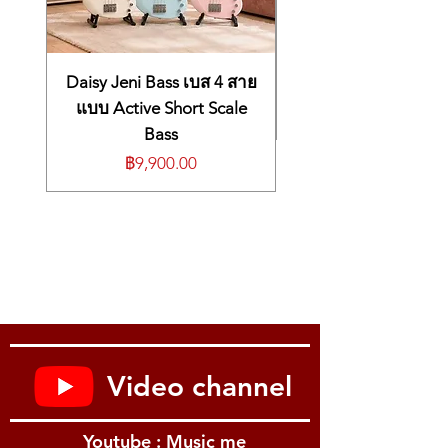
Daisy Jeni Bass เบส 4 สาย
แบบ Active Short Scale
Bass
ราคา
฿9,900.00
Video channel
Youtube : Music me