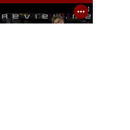
รีวิว Youtube
Location.me
22 Sirindhorn 3
Bangbumru Bangphat
Bangkok 10700
musicmemusicshop@hotmail.com
(+66)61-660-9838