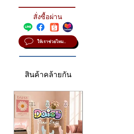
Heavy weight means more metal for highly-
defined stick
สั่งซื้อผ่าน
STYLE Vintage
SOUND Bright
WEIGHT Heavy
ให้เราช่วยไหม..
สินค้าคล้ายกัน