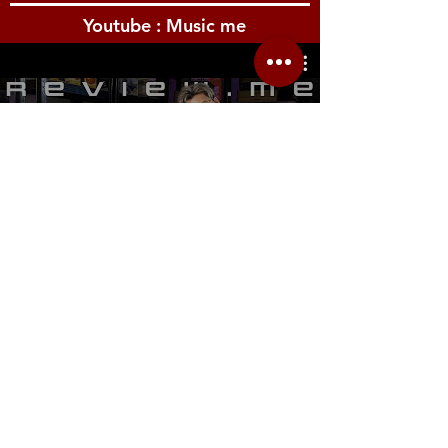
Youtube : Music me
รีวิว Youtube
Location.me
22 Sirindhorn 3
Bangbumru Bangphat
Bangkok 10700