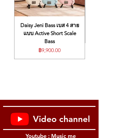
Daisy Jeni Bass เบส 4 สาย
แบบ Active Short Scale
Bass
ราคา
฿9,900.00
Video channel
Youtube : Music me