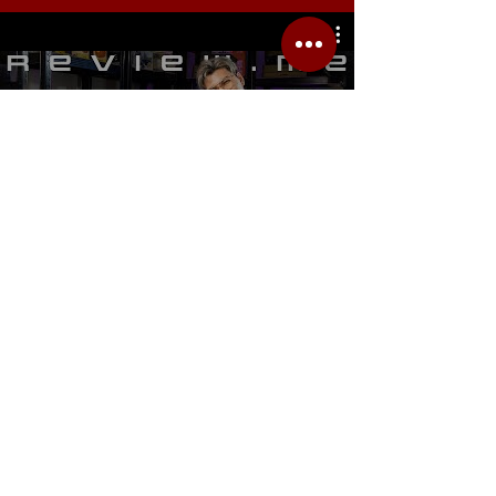
รีวิว Youtube
Location.me
22 Sirindhorn 3
Bangbumru Bangphat
Bangkok 10700
musicmemusicshop@hotmail.com
(+66)61-660-9838