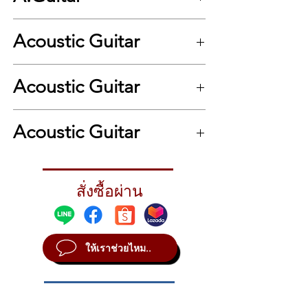
Construction: Dovetail Neck Joint
Top: Solid Sitka Spruce
Acoustic Guitar
Back & Sides: Solid Indian Rosewood
Neck: Mahogany, Low Profile
Nut & Saddle: Bone
.
Fingerboard: Ebony
Acoustic Guitar
Scale Length: 25.4” (645 mm)
Neck width at nut: 1-3/4” (44,5 mm)
.
Tuning Machines: Grover Nickel Open-
Acoustic Guitar
Gear w/ Butterbean knobs
Finish: Polished Gloss w/ aging toner
Softshell Case: SSC-OM included
Strings: D´Addario EXP16
สั่งซื้อผ่าน
ให้เราช่วยไหม..