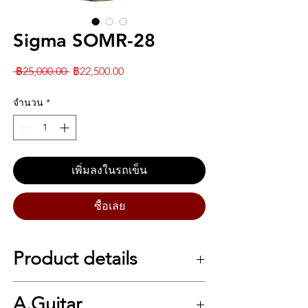
Sigma SOMR-28
ราคา
ราคา
 ฿25,000.00 
฿22,500.00
ปกติ
ขาย
จำนวน
*
ลด
เพิ่มลงในรถเข็น
ซื้อเลย
Product details
กีตาร์โปร่ง Sigma SOMR-28
A.Guitar
Body Size: 000-14 Fret