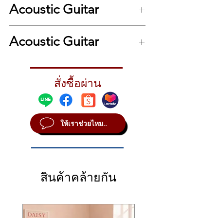
Acoustic Guitar
NuBone®
Bracing
Forward Shifted Pattern
.
Truss Rod Cover
Acoustic Guitar
Black Plastic
Pickguard
Tortoise
Number of Frets
สั่งซื้อผ่าน
20
Tuners
Die-Cast Chrome
Case
ให้เราช่วยไหม..
Hard Bag
Brand of Strings
Elixir Light
Body Length
20"
สินค้าคล้ายกัน
Body Width
16"
Body Depth
4 5/8"