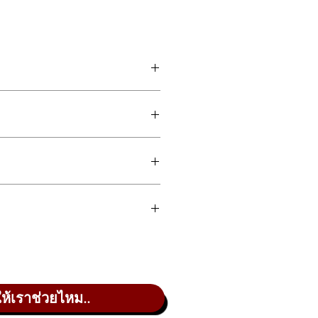
 the DNA of the legendary Yamaha
utomatic playback, high-resolution
 grand piano performance together
สิร์ตแกรนด์ Yamaha CFX ได้อย่าง
ง และควบคุมผ่านแอปพลิเคชันได้อย่าง
วทีโลกและเทคโนโลยีเปียโนอัจฉริยะ
乐会三角钢琴的 DNA。结合先进的
rand piano.
的完美融合。
vier ระดับสูง
ให้เราช่วยไหม..