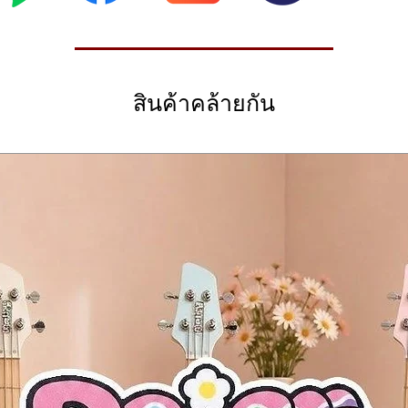
อย่างไร?
 hybrid piano system.
 Concert Grand Piano
ยังมีระบบอัตโนมัติและการเชื่อมต่อดิจิทัลขั้นสูงจาก Disklavier ENSPIRE
งสุดจาก Yamaha
rand Piano。
ording
สินค้าคล้ายกัน
统。
d professional studio applications.
ce with remarkable precision.
ะงานสตูดิโอมืออาชีพ
ยำ
。
 both playback and recording.