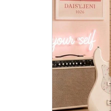
Sostenuto Detection
Optical Grayscale Sensing 
🔇 Silent Piano System
ให้การเล่นและการบันทึกมีความสมจริ
Pedal Sensors 踏板传感器
Play silently through headphones wh
🔇 Silent Piano System
Damper / Shift Position Sensing
Features:
สามารถเล่นแบบเงียบผ่านหูฟังได้โดยย
Sostenuto Detection
Motor-driven Hammer Stopper
มาพร้อม:
带来接近音乐会现场的真实演奏与录
CFX Binaural Sampling
Motor-driven Hammer Stopper
🔇 Silent Piano 静音系统
Stereo Sampling
CFX Binaural Sampling
可通过耳机安静演奏，同时保留真实
Delivering an immersive experience t
Stereo Sampling
配备：
🎵 Sound Engine & Voices
ให้ประสบการณ์เสมือนนั่งเล่นหน้า Y
Motor-driven Hammer Stopper
Maximum Polyphony: 256 Notes
🎵 ระบบเสียงและ Voices
CFX Binaural Sampling
16 Internal Voices
Polyphony สูงสุด 256 โน้ต
Stereo Sampling
480 XG Voices
16 Voices ภายใน
带来仿佛坐在 Yamaha CFX 面前
12 Drum Kits
480 XG Voices
🎵 音源与音色系统
Includes sounds such as:
12 Drum Kits
最大复音数：256 音
Piano
รวมทั้งเสียง:
内置音色：16 种
Electric Piano
Piano
480 种 XG 音色
Organ
Electric Piano
12 套鼓组
Strings
Organ
包含：
Choir
Strings
Piano
Synth Pad
Choir
Electric Piano
🌍 Studio-Grade Connectivity
Synth Pad
Organ
Comprehensive professional connec
🌍 Connectivity ระดับสตูดิโอ
Strings