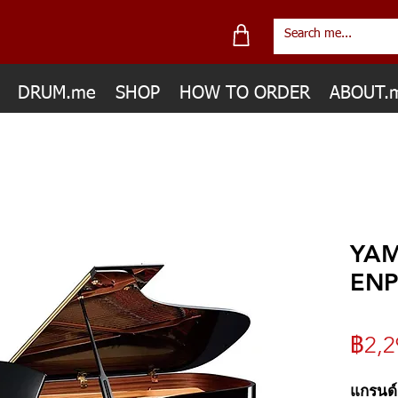
DRUM.me
SHOP
HOW TO ORDER
ABOUT.
YA
ENP
฿2,2
แกรนด