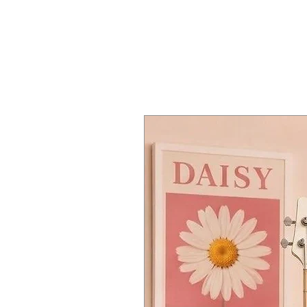
🤖 Disklavier ENSPIRE PRO
การตอบสนองละเอียดแม่นยำ
通透明亮的音色
Q3: รุ่นนี้ต่างจากแกรนด์เปียโนทั่วไป
Yamaha’s most advanced intelligent
ได้รับแรงบันดาลใจจาก Yamaha CFX
宽广动态范围
A: นอกจากคุณภาพเสียงระดับคอนเสิร์ต 
Supports:
🤖 Disklavier ENSPIRE PRO
精准细腻的触键响应
Automatic playback
ระบบ Hybrid Piano อัจฉริยะระดับสู
设计灵感源自 Yamaha CFX Concert G
High-precision performance rec
รองรับ:
🤖 Disklavier ENSPIRE PRO
MIDI Sync
เล่นเพลงอัตโนมัติ
Yamaha 顶级智能 Hybrid Piano 系
High-Resolution Audio
บันทึกการเล่นแบบละเอียด
支持：
App-based remote control
MIDI Sync
自动演奏
Ideal for performance, education, an
High-Resolution Audio
高精度演奏录制
🎼 High-Resolution Sensor System
ควบคุมผ่านแอปพลิเคชัน
MIDI Sync
Captures every nuance of performan
เหมาะทั้งเพื่อการแสดง การศึกษา แล
高解析音频
Includes:
🎼 ระบบ Sensor ความละเอียดสูง
App 智能控制
Key Sensors
ตรวจจับทุกมิติของการเล่นอย่างแม่น
适用于演出、教学与专业录音室环境
Key position detection
Key Sensors
🎼 高精度传感器系统
Key press velocity
ตรวจจับตำแหน่งคีย์
精准捕捉演奏中的每一个细节。
Key release velocity
ความเร็วการกด
包括：
Hammer Sensors
ความเร็วการปล่อยคีย์
Key Sensors 键盘传感器
Optical Grayscale Sensing
Hammer Sensors
键位位置检测
Pedal Sensors
Optical Grayscale Sensing
按键速度检测
Damper / Shift Position Sensing
Pedal Sensors
松键速度检测
Sostenuto Detection
Damper / Shift Position Sensing
Hammer Sensors 击弦传感器
Providing concert-level realism for