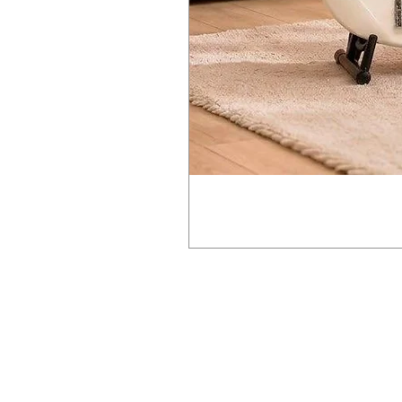
USB TO DEVICE ×3
รองรับการเชื่อมต่อครบครัน
Choir
USB TO HOST
USB TO DEVICE x3
Synth Pad
MIDI IN/OUT
USB TO HOST
🌍 专业录音室级连接功能
LAN
MIDI IN/OUT
支持丰富接口：
DIGITAL OUT
LAN
USB TO DEVICE ×3
AUX OUTPUT
DIGITAL OUT
USB TO HOST
OMNI Sync
AUX OUTPUT
MIDI IN/OUT
Headphone
OMNI Sync
LAN
📏 Main Specifications
Headphone
DIGITAL OUT
Dimensions: 155 × 227 × 102 cm
📏 สเปคสำคัญ
AUX OUTPUT
Weight: 443 kg
ขนาด: 155 × 227 × 102 ซม.
OMNI Sync
Finish: Polished Ebony
น้ำหนัก: 443 กก.
耳机接口
Sound System: CFX Binaural Sa
สี: Polished Ebony
📏 主要规格
Polyphony: 256 Notes
ระบบเสียง: CFX Binaural Sampli
尺寸：155 × 227 × 102 cm
Built-in Songs: 500 Songs
Polyphony: 256 Notes
重量：443 kg
Supports PianoSoft / SmartKey
Built-in Songs: 500 เพลง
颜色：Polished Ebony（亮光黑
Drive System: DSP Servo Drive S
รองรับ PianoSoft / SmartKey
音源系统：CFX Binaural Samplin
🎯 Perfect For
ระบบ Drive: DSP Servo Drive Sy
最大复音数：256 音
✔ Concert halls
🎯 เหมาะสำหรับ
内置歌曲：500 首
✔ Professional recording studios
✔ คอนเสิร์ตฮอลล์
支持 PianoSoft / SmartKey
✔ Advanced music institutions
✔ สตูดิโอมืออาชีพ
驱动系统：DSP Servo Drive Syst