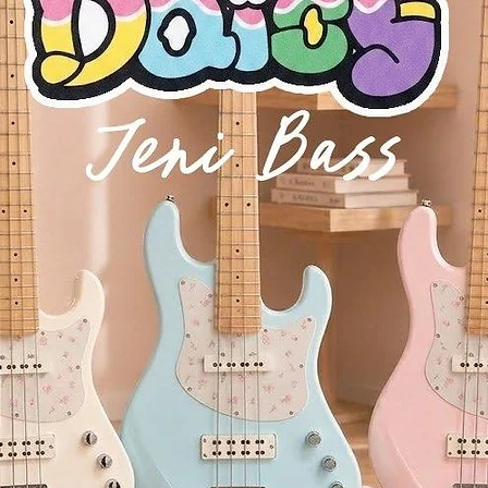
光学灰阶感应
งระดับคอนเสิร์ต
ile preserving the authentic touch and feel of a real grand piano.
ังคงสัมผัสคีย์ของแกรนด์เปียโนจริง
音体验。
三角钢琴的触键手感。
hat feels like sitting in front of a Yamaha CFX concert grand.
amaha CFX จริง
演奏的沉浸式体验。
tions: