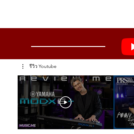
✔ Luxury residences
✔ โรงเรียนดนตรีระดับสูง
🎯 适合对象
✔ Professional pianists
✔ บ้าน Luxury Class
✔ 音乐厅
The Yamaha DC7X ENPRO PE perfectly
✔ นักเปียโนมืออาชีพ
✔ 专业录音室
flagship instrument ✨🎹
Yamaha DC7X ENPRO PE คือการรวม “
✔ 高级音乐学院
✔ 豪华住宅
✔ 专业钢琴演奏家
Yamaha DC7X ENPRO PE
รีวิว Youtube