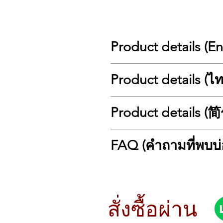
Product details (E
Yamaha DC7X ENPRO PE
Product details (ไ
Concert-Class Hybrid Grand Piano 
The Yamaha DC7X ENPRO PE is a flag
CFX Concert Grand. Combined with t
Yamaha DC7X ENPRO PE
Product details 
recording, and seamless app-based co
แกรนด์เปียโน Hybrid ระดับคอนเสิร์
Perfect for concert halls, high-end
Yamaha DC7X ENPRO PE คือแกรนด์เปี
with intelligent piano technology in
สมบูรณ์แบบ ผสานเข้ากับเทคโนโลยี Di
Yamaha DC7X ENPRO PE
⭐ Key Features
FAQ (คำถามที่พบบ่
แม่นยำระดับมืออาชีพ
搭载 Disklavier ENSPIRE PRO
🎹 7’6” Concert Grand Piano
เหมาะสำหรับคอนเสิร์ตฮอลล์ สตูดิโอ
Yamaha DC7X ENPRO PE 是
With its 227 cm body size, the DC7X
ในเครื่องเดียว
Disklavier ENSPIRE PR
Q1: Yamaha DC7X ENPRO PE เหมาะ
Features:
⭐ จุดเด่นสำคัญ
非常适合音乐厅、高端录音室、专业
A: เหมาะสำหรับนักเปียโนมืออาชีพ สถ
Clear and transparent tone
🎹 แกรนด์เปียโนระดับ Concert Gran
⭐ 主要特点
Wide dynamic range
ตัวเครื่องขนาด 227 ซม. ถ่ายทอดพลัง
🎹 7’6” 音乐会级三角钢琴
Q2: Disklavier ENSPIRE PRO คืออะไ
สั่งซื้อผ่าน
Highly precise touch response
โทนเสียงโปร่งใส
227 cm 琴身带来真正音乐会三角
A: เป็นระบบที่สามารถบันทึกและเล่นก
Inspired directly by the Yamaha CF
Dynamic Range กว้าง
特色包括：