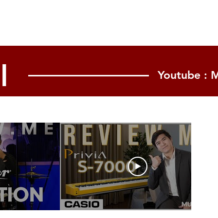
 intelligent technology” in one
รีระดับเรือธงอย่างสมบูรณ์แบบ ✨🎹
l

Youtube : 