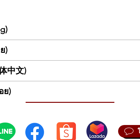
ng)
ทย)
with Disklavier ENSPIRE PRO 🎹✨
ship 7’6” concert grand piano from the CX Series, faithfully carrying
he advanced Disklavier ENSPIRE PRO technology, it offers precision a
(简体中文)
ntrol at a truly professional level.
ต พร้อมระบบ Disklavier ENSPIRE PRO 🎹✨
 studios, music institutions, and luxury residences seeking world-class
ยโนระดับเรือธงขนาด 7 ฟุต 6 นิ้ว จากซีรีส์ CX ที่ถ่ายทอด DNA ของคอนเ
 one extraordinary instrument.
sklavier ENSPIRE PRO ที่ล้ำสมัย รองรับการเล่นอัตโนมัติ บันทึกการแสด
อย)
 的旗舰级混合三角钢琴 🎹✨
ระดับไฮเอนด์ โรงเรียนดนตรี และบ้านหรูที่ต้องการทั้งคุณภาพเสียงระดับเ
 CX 系列中的旗舰级 7 英尺 6 英寸三角钢琴，完整继承了 Yamaha CFX 音
 ENPRO PE delivers the full power and tonal depth of a true concert g
O 智能系统，可实现高精度自动演奏、专业级录音与 App 智能控制。
กับใคร?
音乐学院以及高端住宅，为用户带来世界级三角钢琴音色与智能钢琴科技
าบันดนตรี คอนเสิร์ตฮอลล์ และผู้ที่ต้องการแกรนด์เปียโนพร้อมระบบ Diskla
d 7’6”
เสียงและมิติแบบคอนเสิร์ตแกรนด์อย่างเต็มรูปแบบ
ร?
钢琴般的声音规模与空间感。
ลับการเล่นเปียโนได้ละเอียดระดับมืออาชีพ ทั้งคีย์ แป้นเหยียบ และไดนามิก
X Concert Grand Piano.