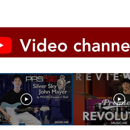
 combines “the artistry of a concert grand piano” with “cutting-edge
ศิลปะแห่งแกรนด์เปียโน” และ “เทคโนโลยีอัจฉริยะ” เข้าไว้ในเครื่องดนต
Video channe
 将“音乐会三角钢琴的艺术性”与“先进智能科技”完美融合于一台旗舰级钢琴之中 ✨