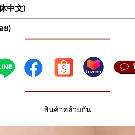
ู้ใหญ่และมีรสนิยม
uxury with Warm Tones and a Chocolate Brown Design
(简体中文)
c-electric guitar crafted under the concept of contemporary beauty. It 
colate Brown Gloss. Its compact Concert body is designed for agility an
is perfect for players looking for a guitar that reflects a mature person
巧克力棕色面单电箱吉他 —— 尽显温暖音色与现代奢华感
(Solid Mahogany)
อย)
现代美学理念设计的电箱民谣吉他。它最引人注目的是采用了 全桃花心木单板 (Soli
ogany)
te Brown) 亮光 漆面。紧凑的 Concert 桶型不仅提升了演奏的灵活
气质与精致品位的乐手。
ท (Walnut)
I อย่างไร?
 634 mm (25”)
เหมือนกันครับ แต่ Storia III จะเคลือบเงา (Gloss) และมีสี Chocolate Brown 
pagne-Gold
รุ่น III จะให้เสียงที่พุ่งและกระชับกว่าเล็กน้อยครับ
อง (Brass)
hogany)
ป็นสีอะไร?
y)
ed (แดงไวน์) ครับ ซึ่งออกแบบมาให้ตัดกับสีภายนอก Chocolate Brown ทำให้ด
ั้งบอดี้และคอ
Champagne-Gold
ช้งานอย่างไร?
)
แจ็คจากกีตาร์เข้าตู้แอมป์หรือมิกเซอร์ได้เลย ระบบนี้ไม่ต้องใช้ถ่าน ทำให้ไ
ssive)
 (25”)
าวครับ
Gear Champagne-Gold)
dario XT
สินค้าคล้ายกัน
(被动式)
rio XT