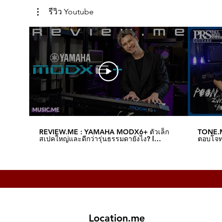
รีวิว Youtube
REVIEW.ME : YAMAHA MODX6+ ตัวเล็ก
TONE.M
สเปคใหญ่และดีกว่ารุ่นธรรมดายังไง? l
ตอบโจทย
Music.me
Music.
Location.me