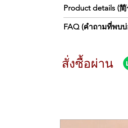
ต้องการกีตาร์ที่สะท้อนบุคลิกที่ดูเป็นผ
🎸 Yamaha Storia III: Experience L
Product details 
The Yamaha Storia III is an acousti
🛠️ ข้อมูลจำเพาะ (Specifications)
finished in a deep, captivating Cho
ทรงบอดี้: Concert
deep, and powerful tone. This model 
🎸 Yamaha Storia III：
ไม้หน้า (Top): โซลิด มาฮอกกานี 
FAQ (คำถามที่พบบ่
雅马哈 Storia III 是一款基于
ไม้ข้างและหลัง: มาฮอกกานี (Mah
🛠️ Specifications
富有魅力的 巧克力棕色 (Chocola
วัสดุคอ: ไม้นาโต้ (Nato)
Body Shape: Concert
色。这款吉他非常适合追求成熟稳重
❓ FAQ (คำถามที่พบบ่อย)
ฟิงเกอร์บอร์ดและบริดจ์: ไม้วอลนั
Top Material: Solid Mahogany
Q: Yamaha Storia III ต่างจาก Storia I
ความยาวช่วงสาย (Scale Length):
Back & Sides: Mahogany
🛠️ 详细规格 (Specifications)
A: ทั้งคู่ใช้ไม้หน้าแท้ Mahogany 
ลูกบิด: Open Gear สีทอง Cham
Neck Material: Nato
桶型： Concert (音乐会型)
(Semi-Gloss) และเป็นสีไม้ธรรมชาติ 
สั่งซื้อผ่าน
หมุดยึดสาย (Bridge Pins): ทองเหลื
Fingerboard & Bridge: Walnut
面板材料： 桃花心木单板 (Solid Ma
Q: สีภายในซาวด์โฮลของ Storia III เ
ภาคไฟฟ้า: SRT Piezo (Passive)
Scale Length: 634 mm (25”)
背侧板材料： 桃花心木 (Mahogan
A: รุ่นนี้ข้างในจะเป็นสี Wine R
การเคลือบผิว: เคลือบเงา (Gloss) ท
Tuning Machines: Open Gear 
琴颈材料： 纳都木 (Nato)
Q: ภาคไฟฟ้าแบบ Passive ของรุ่นนี้ใ
Bridge Pins: Brass
指板与琴桥： 华贵核桃木 (Walnut
A: ใช้งานง่ายมากครับ แค่เสียบสาย
Electronics: SRT Piezo Pickup (Pa
有效弦长 (Scale Length)： 634 mm
เครื่อง เหมาะกับการใช้งานระยะย
Body & Neck Finish: Gloss
卷弦器： 香槟金色开放式旋钮 (Open 
Strings: Yamaha FS50BT or D'Ad
固弦锥： 黄铜 (Brass)
电子设备： SRT Piezo 拾音系统 
表面处理： 亮光 (Gloss)
琴弦： Yamaha FS50BT 或 D'Adda