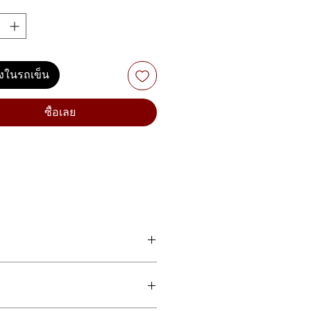
ลงในรถเข็น
ซื้อเลย
id Mahogany (ไม้หน้าแท้) เคลือบเงา
 และมีพลัง เหมาะอย่างยิ่งสำหรับผู้ที่