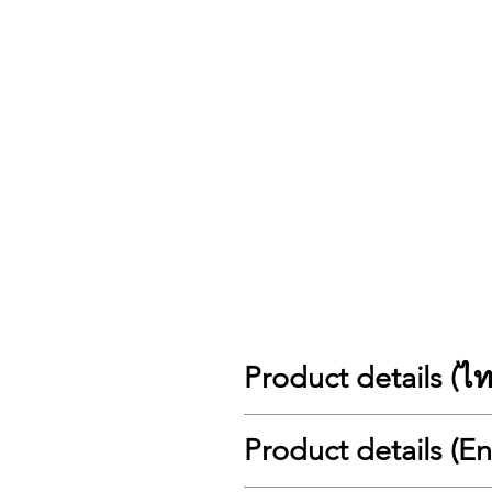
Product details (ไ
🎸 Yamaha Storia III: สัมผัสความหรู
Product details (E
Yamaha Storia III เป็นกีตาร์โปร่งไ
(Gloss) สี Chocolate Brown ที่ดูเข้มข