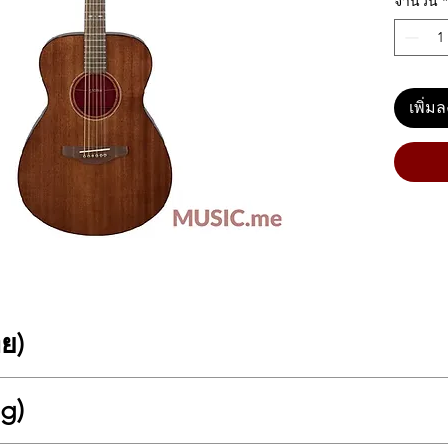
จำนวน
*
เพิ่ม
ทย)
หราด้วยเสียงอันอบอุ่นและดีไซน์สี Chocolate Brown
ng)
ฟฟ้าที่ถูกออกแบบมาภายใต้แนวคิดความงามแบบร่วมสมัย โดดเด่นด้วยบอดี้ Sol
ลังและน่าค้นหา มาในทรง Concert ที่เน้นความคล่องตัว ให้โทนเสียงที่นุ่ม ลึก