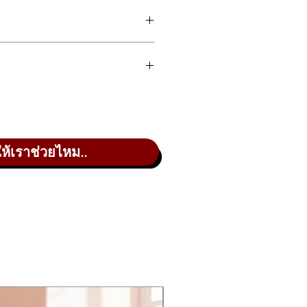
stands out with a Solid Mahogany top
d comfort, delivering a mellow,
ality and refined taste.
d Mahogany) 面板，并配以深邃且
性，更带来了柔和、深沉且富有力量感的音
ในขณะที่ Storia II จะเคลือบด้าน
ให้เราช่วยไหม..
ูหรูหราและมีมิติเวลาวางโชว์ครับ
ม่มีปัญหาเรื่องถ่านหมดหรือถ่านเน่าคา