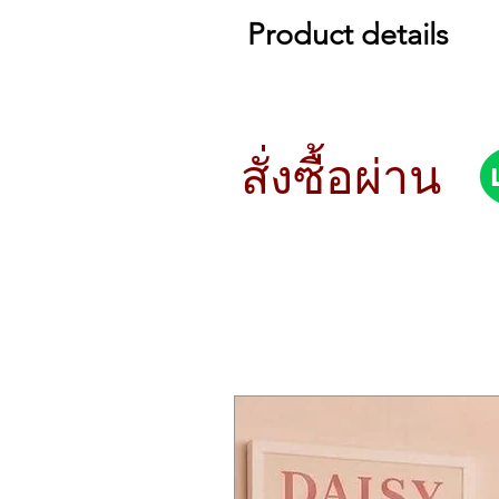
รายละเอียด คีย์บอร์ด Korg Prologue
Product details
61 คีย์ สัมผัสธรรมชาติ ไวต่อสัมผัส
เสียงสังเคราะห์อนาล็อคและแบบมัล
โพลีโฟนี 16 เสียง
Keyboard
ตั้งค่าโปรแกรมได้ 500 เสียง (แบบ
prologue-16
แต่ละโปรแกรมมีฟังก์ชั่นการจัดเร
61 keys (Natural touch keyboard with
โหมดเสียง 4 โหมด (POLY, MON
prologue-8
สั่งซื้อผ่าน
สามารถตั้งค่าเลเยอร์, crossfade 
49 keys (Natural touch keyboard with
สามารถเปลี่ยนแปลงช่วงจังหวะแล
Sound Generation
พารามิเตอร์ Synth หลัก 8 แบ
Analogue sound generator + Multi d
เอฟเฟค MOD, Delay, Reverb แล
Maximum Polyphony
ซีเควนเซอร์โพลีโฟนิก 16 ขั้นตอน
prologue-16
ปุ่มคอนโทรล ปุ่ม PORTAMENTO,
16 voices
หน้าจอ ออสซิลโลสโคป OLED แบบ
prologue-8
เชื่อมต่อหูฟัง, ออดิโอ, Sync, MID
8 voices
มีช่องต่อ EXPRESSION และ Dam
Programs
ใช้ AC adapter
500 voices (more than 250 preload, 
ใช้พลังงาน 38 วัตต์
Each program provides a program sor
ขนาด 874 x 348 x 118 มม.
programs to be registered.
น้ำหนัก 9.1 กก.
Voice Mode
4 (POLY, MONO, UNISON, CHORD)