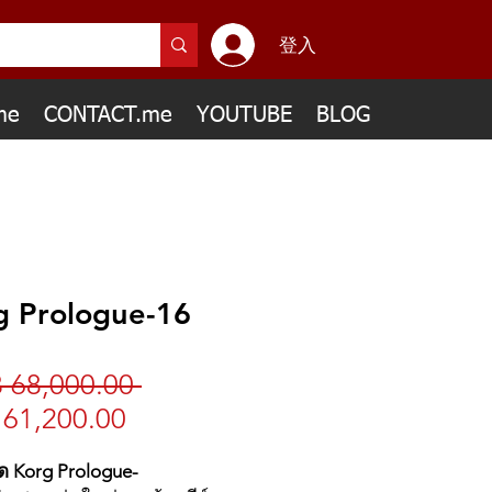
登入
me
CONTACT.me
YOUTUBE
BLOG
g Prologue-16
 68,000.00 
一
61,200.00
促
般
銷
價
์ด Korg Prologue-