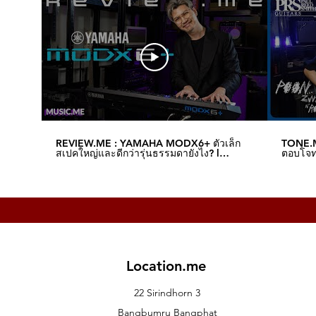
MULTI ENGINE section
7 segments x 6 digit LED display
Input/Output connectors
Headphone jack (Stereo phone jack
OUTPUT L/MONO, R jacks (monaura
SYNC IN jack (3.5 mm [1/8″] mini ja
SYNC OUT jack (3.5 mm [1/8″] mini ja
MIDI IN jack
MIDI OUT jack
USB B jack
REVIEW.ME : YAMAHA MODX6+ ตัวเล็ก
TONE.M
EXPRESSION jack
สเปคใหญ่และดีกว่ารุ่นธรรมดายังไง? l
ตอบโจทย
Music.me
Music.
DAMPER jack (half damper is not s
Power Supply
AC Power Supply terminal
Power Consumption
prologue-16
38 W
prologue-8
Location.me
23 W
Dimensions (W x D x H)
22 Sirindhorn 3
prologue-16
Bangbumru Bangphat
874 mm x 348 mm x 118 mm/34.41″ x 