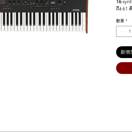
16
synt
ถึง 61 
โปรแกร
數量
*
จะมีทั้
และแบบม
จิ้นหลา
ทรงพลัง
โปรแกร
新增
เรียกใช
โดยจะม