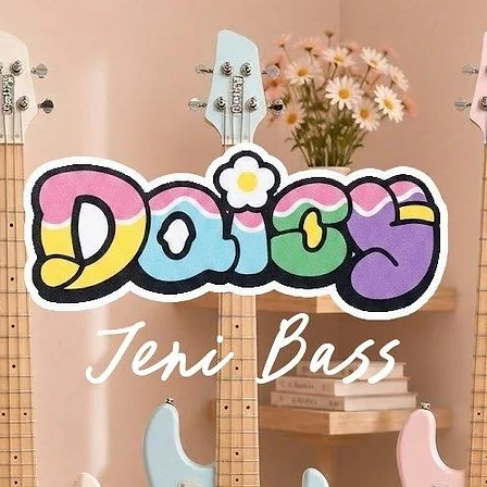
ws different parameters to be varied for each mode.
timbre)
are possible.
ll, Random, Poly Random).
nged
ETICAL, LIKE, FREQUENT, ENVELOPE, RANDOM, LIVE SET)
 OCTAVE, PITCH, SHAPE
 OCTAVE, PITCH, SHAPE
PITCN EG INT, SYNC, RING, CROSS MOD DEPTH
 SHAPE
IVE, LOW CUT, KEYTRACK