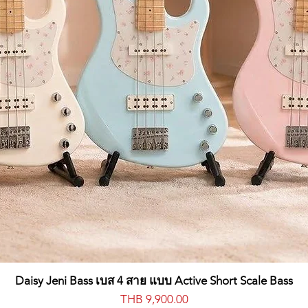
SE
SE
MODE (FAST, SLOW, BPM), RATE, INT, TARGET (PITCH, SHAPE, CUTO
LE, PHASER, FLANGER, USER), SPEED, DEPTH
Daisy Jeni Bass เบส 4 สาย แบบ Active Short Scale Bass
價格
THB 9,900.00