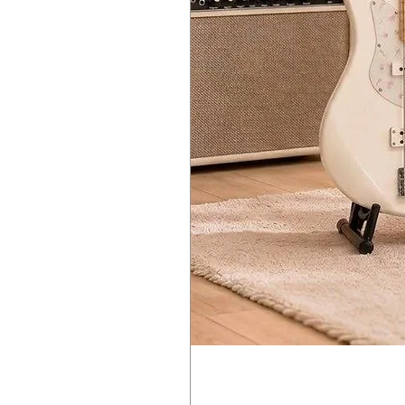
AMP EG
ATTACK, DECAY, SUSTAIN, RELEA
EG
ATTACK, DECAY, SUSTAIN, RELEA
LFO
WAVE (SAW, TRIANGLE, SQUARE), 
Main Effect Parameters
MOD EFFECTS
OFF/ON/SELECT (CHORUS, ENSEMB
DELAY/REVERB
OFF/DELAY/REVERB, TIME, DEPTH
L.F. COMP (prologue-16 only)
OFF/ON, GAIN
MULTI ENGINE
Noise Generator
4 types
VPM oscillator
16 types
User oscillator
16 slots
MOD EFFECTS