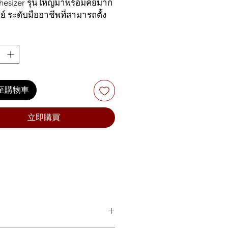
價
格
hesizer รุ่นใหญ่มาพร้อมคีย์มาก
คีย์ ระดับมืออาชีพที่สามารถตั้ง
格
มได้เต็มรูปแบบ ระบบเสียงนั้น
งแบบเสียงสังเคราะห์อนาล็อค
ัลติดิจิทัล พร้อมกับดิจิทัลเอน
ยตัวที่พัฒนาขึ้นใหม่ให้เสียงที่
กว่าเดิม สามารถตั้งค่า
มได้มากถึง 500 เสียง พร้อม
至購物車
้งานในแบบ Live ได้ 8 x 4 Bank
ีโหมดเสียงแยก 4 โหมด
立即購買