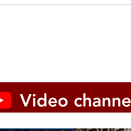
Video channe
modify different parameters for each program, pitch wheel
SPREAD knob (only on prologue-16)
es visual feedback of parameter changes