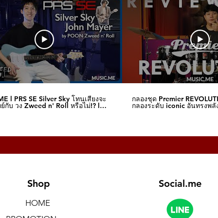
)
l phone jack unbalanced)
ck, maximum input level 20 V)
ck, output level 5 V)
E l PRS SE Silver Sky โทนเสียงจะ
กลองชุด Premier REVOLUT
์กับ วง Zweed n' Roll หรือไม่!? l
กลองระดับ iconic อันทรงพลัง
me
I Music.me
upported)
Shop
Social.me
HOME
13.70″ x 4.65″