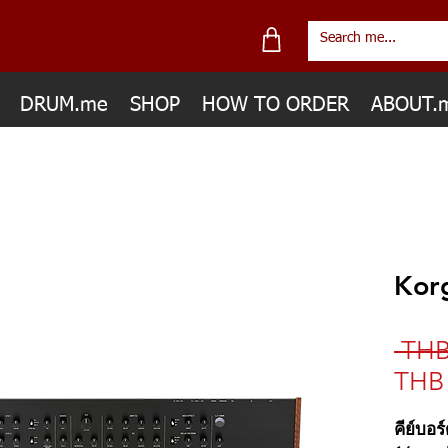
DRUM.me
SHOP
HOW TO ORDER
ABOUT.
Kor
 THB
THB 
คีย์บอร