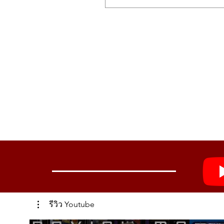
CHORUS
8 types
ENSEMBLE
3 types
PHASER
8 types
FLANGER
8 types
USER
16 slots
DELAY/REVERB
DELAY
8 types
REVERB
8 types
Controls
Wheels: Modulation wheel that can 
Knobs: PORTAMENTO knob, VOICE 
Display
รีวิว Youtube
Main
Real-time OLED oscilloscope provid