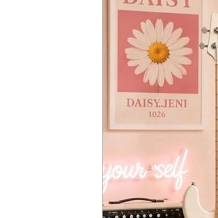
The VOICE MODE DEPTH setting allo
Timbres
Max two timbre (Main timbre, Sub 
Layer, crossfade, and split settings 
Arpeggiator
6 types (Manual, Rise, Fall, Rise Fa
Tempo and note range can be cha
Program Sort
8 (PROG NUM, CATEGORY, ALPHAB
Main Synth Parameters
VCO1
WAVE (SAW, TRIANGLE, SQUARE),
VCO2
WAVE (SAW, TRIANGLE, SQUARE),
MODULATION
PITCH EG (ALL, VCO1+2, VCO2), 
MULTI ENGINE
NOISE/VPM/USER, OCTAVE, TYPE,
MIXER
VCO1, VCO2, MULTI
VCF
CUTOFF, RESONANCE, EG INT, DR