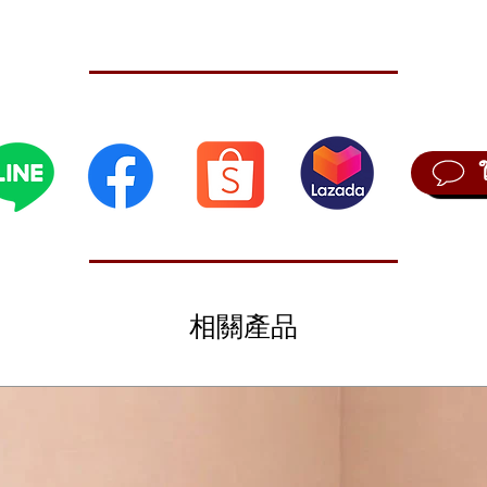
-16
ติดิจิทัล (Noise, VPM, User)
 preload 250, แบบ User 250)
ียง สามารถใช้งานได้ 8 x 4 Bank
 velocity)
O, UNISON, CHORD)
และแยก Arpeggiator 6 ประเภท (Manual, Rise, Fall, Rise Fall, Random, P
 velocity)
ะโน้ตได้
บประกอบด้วย (PROG NUM, CATEGORY, ALPHABETICAL, LIKE, FREQUENT
igital sound generator (Noise, VPM, User)
ะ L.F. COMP
 ปุ่ม VOICE SPREAD
เรียลไทม์
相關產品
I และ USB ได้
per
250 user programs).
t function that includes voice mode and timbre settings, and allows up
.