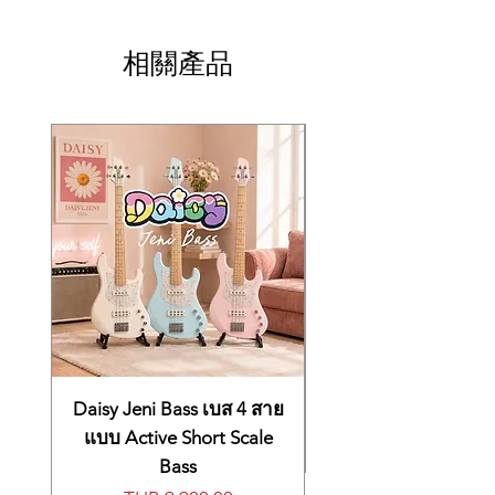
295 Preset + 30 User
Workstation
Master Compressor 5 Preset + 30 User,
The “keyboard arranger” has grown up,
Master EQ 5 Preset + 30 User, Part EQO
相關產品
taking on many aspects of powerful music
27 Parts, อื่นๆ Mic effects: Noise Gate x 1,
workstations and performance synths — and
Compressor x 1, 3 Band EQ
Yamaha is at the forefront of this synergistic
แทรคเพลง 16
convergence. Their PSR-S600 is a prime
มีเมโทรโนมในตัว
example. The Yamaha PSR-S600 offers you
ช่วงความเร็วของจังหวะ 5 – 500
an astonishing array of voices, performance
การเปลี่ยนคีย์ -12 – 0 – +12
modes, songwriting tools, and more. You’ll
มี Octave
find this 61-key arranger workstation more
ช่องเชื่อมต่อหูฟัง, ฟุตสวิช, ไมค์โครโฟน,
than inviting to play — it’s downright
AUX IN สายแจ็ค Stereo, USB
inspiring! A library of 850 onboard sounds
ลำโพง 15 วัตต์ x 2 ขนาด 12 ซม. x 2
gets you rolling, plus you have 100MB of
แหล่งจ่ายไฟ 17 โวล์
memory for voice and style expansion packs.
What’s more, there are 415 styles to choose
from on the PSR-S600, and you can always
just plug in your own music player and jam
along with your favorite tunes. Of course,
Daisy Jeni Bass เบส 4 สาย
there’s an onboard sequencer that lets you
แบบ Active Short Scale
turn your ideas into polished masterpieces.
Bass
Tap into an extensive library of superb