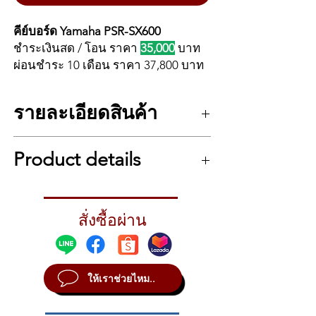
คีย์บอร์ด Yamaha PSR-SX600
ชำระเงินสด / โอน ราคา
35,000
บาท
ผ่อนชำระ 10 เดือน ราคา 37,800 บาท
**แถมฟรีจังหวะไทย มูลค่า 3,500
รายละเอียดสินค้า
บาท**
รายละเอียด คีย์บอร์ด YAMAHA PSR-SX600
YAMAHA PSR-SX600
รุ่นใหม่จาก
Product details
แป้นคีย์ทั้งหมด 61
YAMAHA ซีรี่ย์ PSR ที่ได้รับความนิยม
ทัชชิ่ง 5 ระดับ Normal, Soft 1, Soft 2,
เป็นอย่างมาก มาพร้อมกับ ระบบ DSP ที่
Hard 1, Hard 2
PSR-SX600 offers professional features and
ช่วยให้ เสียง Effect ที่ชัดและสมจริง
โพลีโฟนี 128 เสียง
content at an affordable price, making it an
มากขึ้น ปุ่มควบคุมแบบเรียลไทม์ ทำให้
ตั้งค่าพรีเซ็ต 850 เสียง + เสียงกลอง /SFX
สั่งซื้อผ่าน
ideal choice for performers, hobbyists, or
Kits + 480 XG เสียง
สามารถ ปรับเสียงได้ตามต้องการ มา
budding songwriters alike. With intuitive
ตัวเลือกพรีเซ็ต 73 Articulation!,
control and high-quality sound, the PSR-
พร้อม USB ที่นำไว้ใช้ต่อเข้า
27MegaVoice, 27 Sweet!, 64 Cool!, 71
SX600 provides everything you need to get
คอมพิวเตอร์เพื่อบันทึกเสียง ใครที่กำลัง
Live!
ให้เราช่วยไหม..
started using an arranger workstation
มองหาคีย์บอร์ด ไว้ใช้งานเจ้าตัว PSR-
ประเภทเอฟเฟค Reverb 52 Preset + 30
keyboard.
SX600
User, Chorus 106 Preset + 30 User, DSP
The Convergence Of Arranger and