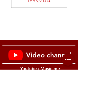
價格
THB 9,900.00
sounds
Between the PSR-S600’s advanced voices,
stockpile of 480 XG sounds, and extensive
collection of drum and SFX kits, it’s easy to
find inspiration quickly. Among the
advanced voices, you’ll find 27 brilliantly
detailed Sweet! Voices, 64 impressively
dynamic Cool! Voices, and 71 stereo
sampled Live! Voices, plus 27 of Yamaha’s
Mega Voices, which allow you to comfortably
play instruments that aren’t always easy to
Video channel
articulate on piano keys. What’s more, you
can expand both the PSR-S600’s voices and
styles with Yamaha’s Expansion Packs and
Youtube : Music me
100MB of storage space, so fresh sounds
are never far away.
With its sleek, stage-ready design, amazing
new Voices and Styles, and Unison and
Accent functions, the PSR-SX600 is a
รีวิว Youtube
performance keyboard like no other. Its
Accent function lets you add rhythmic
accents anytime on-the-fly, simply by hitting