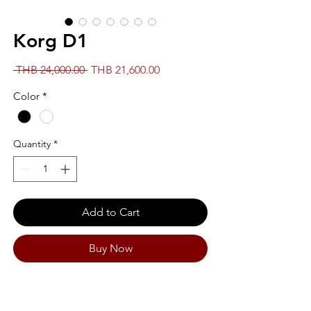
Korg D1
Regular
Sale
 THB 24,000.00 
THB 21,600.00
Price
Price
Color
*
Quantity
*
Add to Cart
Buy Now