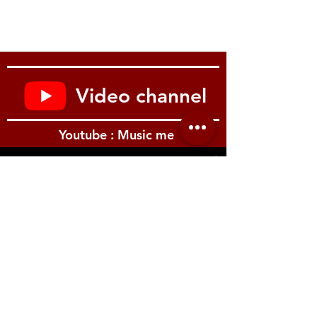
SC-D1 soft case
Video channel
Youtube : Music me
รีวิว Youtube