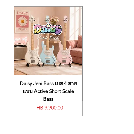
ปุ่มควมคุม ระะเปิดเปิด/ปิด ความดัง เสียง
Pedals Damper (Half-pedaling
เพลงเปียโน TRANSPOSE ฟังชั่นต่างๆ ปุ่ม
supported)
สัมผัส
Connections LINE OUT (L/MONO, R),
BRILLIANCE, REVERB, CHORUS
MIDI (IN, OUT), Headphones, DAMPER
แหล่งจ่ายไฟอแดปเตอร์ DC ขนาด 19
Controls Power, Volume, PIANO SONG,
โวลต์
TRANSPOSE, FUNCTION, TOUCH,
น้ำหนัก 16Kg
BRILLIANCE, REVERB, CHORUS, BANK,
Sound x 10, +, -, Metronome
Power supply DC 9 V, AC adapter
(included)
Power Consumption 1.5W
Dimensions (W x D x H) 1327 x 263 x 128
mm / 52.24″ x 10.35″ x 5.04″ (without
Daisy Jeni Bass เบส 4 สาย
music stand) 1327 x 375 x 328 mm /
52.24″ x 14.76″ x12.91″ (with music stand)
แบบ Active Short Scale
Weight 16 kg / 35.27 lbs. (including
Bass
Stand)
Price
THB 9,900.00
Included Items AC adapter, music rest,
damper pedal
Accessories (separately sold) DS-1H Half
damper pedal, ST-SV1 Keyboard Stand,