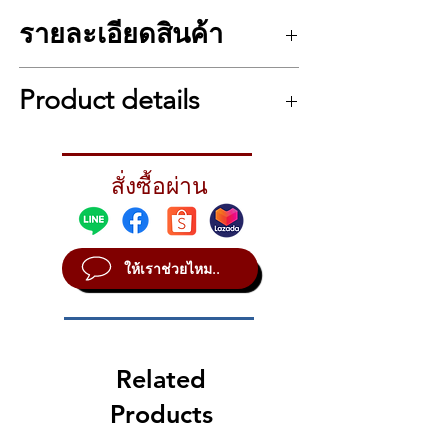
รายละเอียดสินค้า
รายละเอียด เปียโนไฟฟ้า Korg D1
Product details
จำนวนคีย์ทั้งหมด 88 คีย์
ระบบแป้นคีย์แบบ RH3 (Real Weighted
Hammer Action 3)
Tech Specs
สัมผัสระดับทัชชิ่ง 5 แบบ
Keyboard
88 key (A0–C8), RH3 (Real
ระดับเสียงเปียโน 9 ระดับ
สั่งซื้อผ่าน
Weighted Hammer Action 3)
ระบบซาวด์ Stereo PCM
Touch control
5 types
เสียงโพลีโฟนีสูงสุด 120 เสียง
Pitch
Transpose, Fine tuning
ทำซาวด์ได้ถึง 30 เสียง
Temperament
9 types
มีเอฟเฟคในตัว 3 แบบคือ Brilliance,
ให้เราช่วยไหม..
Sound generation Stereo PCM
Reverb และ Chorus
Maximum polyphony 120 voices (max)
เพลงเดโม 30 เพลง (ซาวด์เดโม 10 เพลง,
Sounds 30 (10 x 3 Banks)
เปียโนซาวด์เดโม 20 เพลง
Effects Brilliance, Reverb and Chorus (3
มีระบบเมโทรโนมทั้งแบบ Tempo และตั้ง
levels each)
เวลา
Related
Demo Songs 30 (Sound Demo song x 10,
แป้นเหยียบ Damper
Piano Demo Song x 20)
Products
สามารถเชื่อมต่อ สายเอ้าท์พุต (L/โมโน, R),
Metronome Tempo, Time signature,
MIDI (IN, OUT), หูฟัง, DAMPER
Accent, Sound and Volume controls