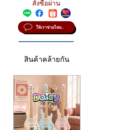
家庭练习与深夜录音等多种使用场景集于一
สั่งซื้อผ่าน
0 watts, with 0 watts enabling true silent
ระดับโปร ใช้งานได้ทั้งซ้อม อัดเสียง และเล่น
แอมป์รุ่นนี้ให้โทนเสียงแบบ
Deluxe Tone
体。无论是在现场演出、家中练习，还是夜间
recording. This makes the TubeMeister
สด
Technology
ตั้งแต่คลีนใสระดับบูทีค ไปจนถึง
录音，都能轻松胜任。
Deluxe 20 extremely versatile for both stage
Crunch, Brown Sound และ High Gain สมัย
内置 Power Soak 功率衰减系统，可在 20 / 5
and studio use.
Q2: Power Soak ใช้งานอย่างไร?
ใหม่ โดยได้แรงบันดาลใจจากแชนแนลระดับ
/ 1 / 0 瓦之间自由切换，其中 0 瓦模式支持真
ให้เราช่วยไหม..
The Deluxe Tone Technology delivers a wide
A: ช่วยปรับกำลังขับให้เหมาะกับสถานการณ์
ตำนานของ
TriAmp Mark 3
正的静音录音，非常适合录音室与居家使用。
tonal range, from boutique-style crystal-
ตั้งแต่เล่นดังบนเวทีไปจนถึงซ้อมเงียบแบบ
จุดเด่นสำคัญคือ
Red Box AE (Ambience
Deluxe Tone Technology 提供从精品级清
clear cleans to crunchy rhythms, classic
Silent
Emulation)
ที่ให้สัญญาณ DI แบบ FRFR
音，到 Crunch、经典 Brown Sound 以及现
brown sound, and modern high-gain tones.
คุณภาพสูง สามารถต่อเข้า
PA หรือ Audio
代高增益音色的完整覆盖，音色灵感源自传奇
These sounds are inspired by the legendary
Q3: สามารถอัดเสียงตรงโดยไม่ใช้ตู้ลำโพงได้
Interface
ได้โดยตรง พร้อมบรรยากาศเสียงตู้
的 TriAmp Mark 3 通道设计。
สินค้าคล้ายกัน
channels of the TriAmp Mark 3.
ไหม?
4×12 ที่สมจริง เหมาะทั้งสตูดิโอและเวที
另一大亮点是 Red Box AE（Ambience
A key highlight is the Red Box AE
A: ได้ ด้วย Red Box AE+ DI สามารถต่อเข้า
⭐ จุดเด่นสินค้า (Highlights)
Emulation），可输出高品质 FRFR DI 信号，
(Ambience Emulation), providing a high-
Audio Interface หรือ Mixer ได้ทันที
🔥 หัวแอมป์หลอดแท้ 20 วัตต์ ขนาด
直接连接 PA 系统或音频接口，同时模拟真实
quality FRFR DI signal. It allows direct
Compact Lunchbox
4×12 箱体的空间感，非常适合舞台与录音室
connection to a PA system or audio
🎸 2 แชนแนล:
Clean / Lead
พร้อม
Boost
使用。
interface, recreating the authentic feel of a
🔊
Power Soak:
20 / 5 / 1 / 0 วัตต์ (Silent
⭐ 产品亮点
4×12 cabinet, making it ideal for both studio
Recording)
🔥 20 瓦全电子管音箱头，紧凑 Lunchbox
recording and live performance.
🎛️
Red Box AE
DI Output (Ambience
设计
⭐ Highlights
Emulation)
🎸 双通道：Clean / Lead，带 Boost
🔥 20-watt all-tube amp head in a
🔁 Effects Loop แบบ Serial
🔊 Power Soak：20 / 5 / 1 / 0 瓦（支持静
compact lunchbox format
🛡️ ระบบ
TSC – Tube Safety Control
音录音）
🎸 2 channels: Clean / Lead with Boost
🎚️ ควบคุมง่าย Direct Access ทุกฟังก์ชัน