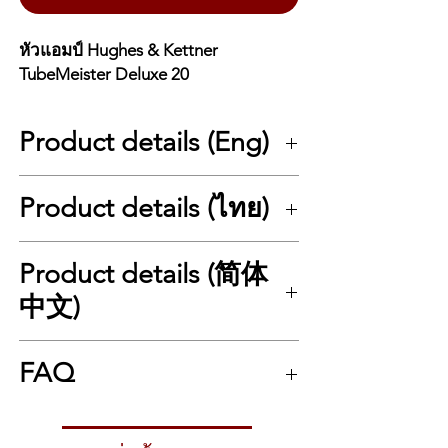
หัวแอมป์ Hughes & Kettner
TubeMeister Deluxe 20
Product details (Eng)
Hughes & Kettner TubeMeister Deluxe 20
Product details (ไทย)
20-Watt All-Tube Professional Head |
Compact Lunchbox | Powerful Tone with
Silent Recording
Hughes & Kettner TubeMeister Deluxe 20
Product details (简体
The Hughes & Kettner TubeMeister Deluxe
หัวแอมป์หลอด 20 วัตต์ ระดับโปร ขนาด
20 is a professional all-tube amplifier head
Lunchbox เสียงแรง อัดได้เงียบ
中文)
designed to cover every playing situation in
Hughes & Kettner TubeMeister Deluxe 20
a single compact unit. Whether you are
คือหัวแอมป์หลอดระดับมืออาชีพที่รวมทุก
Hughes & Kettner TubeMeister Deluxe 20
performing live on stage, practicing at
สถานการณ์ไว้ในตัวเดียว ไม่ว่าจะ
เล่นสดบน
FAQ
20 瓦全电子管专业音箱头｜Lunchbox 便携设
home, or recording late at night, this amp
เวที / ซ้อมที่บ้าน / อัดเสียงตอนดึก
ก็ทำได้สบาย
计｜强劲音色 · 支持静音录音
delivers outstanding results with ease.
ด้วยระบบ
Power Soak
ที่ปรับกำลังขับได้ตั้งแต่
Hughes & Kettner TubeMeister Deluxe 20
Thanks to its built-in Power Soak, output
Q1: TubeMeister Deluxe 20 เหมาะกับใคร?
20 / 5 / 1 / 0 วัตต์
(0 วัตต์สำหรับ Silent
是一款专业级全电子管音箱头，将舞台演出、
power can be adjusted between 20 / 5 / 1 /
A: เหมาะกับมือกีตาร์ที่ต้องการแอมป์หลอดเสียง
Recording)