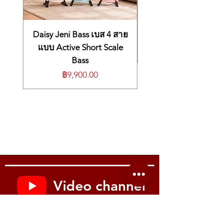
🎛️ Red Box AE DI 输出，带空间模拟
🔊 Power Soak: 20 / 5 / 1 / 0 watts (Silent
🎒 แถม
Soft Bag
ในชุด
🔁 串联效果环路（Serial FX Loop）
Recording)
📐 ข้อมูลทางเทคนิค (Specifications)
🛡️ TSC 电子管安全保护系统
🎛️ Red Box AE DI output with ambience
Channels:
Clean, Lead + Boost
🎚️ 直观操作，所有功能直接可调
emulation
Daisy Jeni Bass เบส 4 สาย
กำลังขับ:
20 Watts
🎒 标配便携软包
🔁 Serial effects loop
Power Soak:
20 / 5 / 1 / 0 Watts
แบบ Active Short Scale
📐 技术规格
🛡️ TSC (Tube Safety Control) for tube
Preamp Tubes:
2 × 12AX7
Bass
通道：Clean，Lead + Boost
protection
Power Amp Tubes:
EL84
输出功率：20 瓦
ราคา
฿9,900.00
🎚️ Direct-access controls for intuitive
Effects Loop:
Serial
功率衰减：20 / 5 / 1 / 0 瓦
operation
Red Box:
Red Box AE (XLR Out)
前级管：2 × 12AX7
🎒 Includes soft carry bag
Speaker Out:
1 × 8–16 Ohm
后级管：EL84
📐 Specifications
Footswitch:
FS-2 (อุปกรณ์เสริม)
效果环路：串联式
Channels: Clean, Lead + Boost
ขนาด:
355 × 155 × 150 มม.
DI 输出：Red Box AE（XLR）
Output Power: 20 Watts
น้ำหนัก:
ประมาณ 5 กก.
音箱输出：1 × 8–16 Ohm
Power Soak: 20 / 5 / 1 / 0 Watts
脚踏开关：FS-2（选购）
Preamp Tubes: 2 × 12AX7
尺寸：355 × 155 × 150 毫米
Power Amp Tubes: EL84
重量：约 5 公斤
Effects Loop: Serial
DI Output: Red Box AE (XLR)
Video channel
Speaker Output: 1 × 8–16 Ohm
Footswitch: FS-2 (optional)
Dimensions: 355 × 155 × 150 mm
Youtube : Music me
Weight: Approx. 5 kg