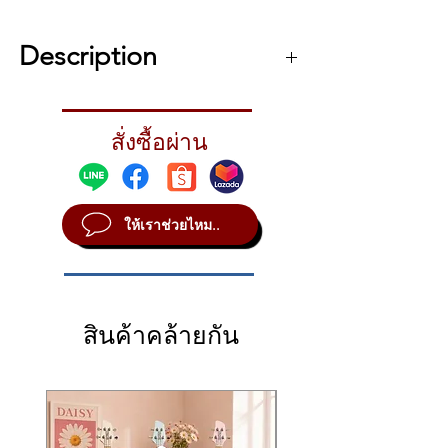
• Built-in 361 types of General Midi
sound library, restore the true drum
Description
modules
• make real efforts to respond to
NUX DM-3 is a dedicated electronic drum
expressive richer
set designed for drummers, equipped with
• Easy installation and space-saving,
สั่งซื้อผ่าน
361 types of built-in General Midi sound
secure stent can prevent crosstalk
library. Simple interface and customizable
• Support for custom sound library
sound library give you the most authentic
editor, Jane operating system
and realistic drum sounds. Featuring
ให้เราช่วยไหม..
velocity-sensitive trigger, cymbals, and
• USB port supports USB flash disk
double drum pad trigger with a blasting
audio players and USB-MIDI
response, DM-3 offers real-time recording
function, customizable effects and much
more to express yourself more effectively.
สินค้าคล้ายกัน