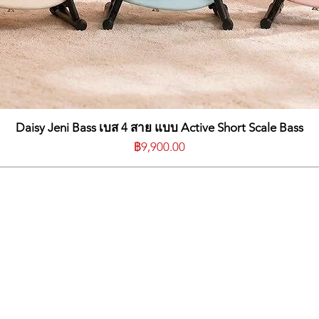
silent practice
/蓝牙音效
vanced effect chain editing, preset/tone
词显示（适用于支持的应用程序）9
less footswitch for augmented control
ideal for practicing with backing tracks
audio recording
于高质量录音/播放10
Daisy Jeni Bass เบส 4 สาย แบบ Active Short Scale Bass
云11
ราคา
฿9,900.00
器）12
3
ER 的 MNRS 非线性建模技术14
0 种节拍器类型15