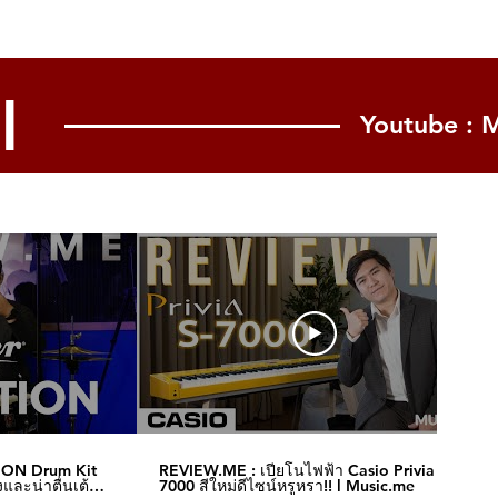
l
Youtube : 
ION Drum Kit
REVIEW.ME : เปียโนไฟฟ้า Casio Privia S-
และน่าตื่นเต้น‼️
7000 สีใหม่ดีไซน์หรูหรา!! l Music.me