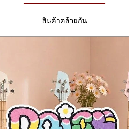
• มาพร
ยะยุคใหม่
优质音效，而且由于配备了 内置锂电池，使其具有 便携性，是随时随地
ชิป DSP แบบ ARM-core:
สะดวก
t practice
品
สินค้าคล้ายกัน
cting to larger equipment
โลยี MNRS
 hours
of playtime)
audio interface, or firmware updates
ได้
 Audio Technology
เซ็ตจากผู้ใช้ทั่วโลก
the
Intelligent AMP 2.0 system
, built on
ARM-core DSP
, featuring:
hms
 รูปแบบเมโทรนอม
ินาที
ใช้ร่วมกับกลองได้
ions
องดนตรี
更大的设备
R F4
6 小时）
วบคุมผ่านแอป
iAMP
 upload tones globally via the
MNRS speaker data cloud
and
preset to
电、音频接口或固件更新4
om
MP 2.0
um machine
技术
ียลไทม์
 support
สถานะและรองรับการแสดงเนื้อเพลง (บางแอป)
构建的 Intelligent AMP 2.0 系统，特点包括：
ช่อง
ess footswitch
udio streaming and control via the
exclusive iAMP APP