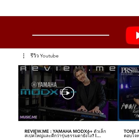
60 秒乐句循环，可与鼓机同步
集成高精度调音器
内置可充电锂电池，方便移动练
2 个线路输出插孔，可灵活外接
3.5 毫米耳机输出端口，用于静
专属 iAMP 移动应用程序，用
兼容 MOOER 的 F4 无线脚踏
รีวิว Youtube
蓝牙 5.0 输入兼容性，非常适合
USB-C 端口，用于高质量 OTG 
方便携带的提手
REVIEW.ME : YAMAHA MODX6+ ตัวเล็ก
TONE.M
สเปคใหญ่และดีกว่ารุ่นธรรมดายังไง? l
ตอบโจทย