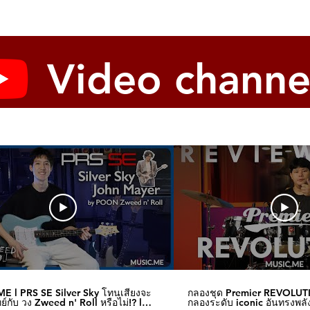
习
Video channe
放大设备
音练习
于高级效果链编辑、预设/音色共享和固件更新
开关，增强控制
配合伴奏练习16
音频录制17
E l PRS SE Silver Sky โทนเสียงจะ
กลองชุด Premier REVOLUT
์กับ วง Zweed n' Roll หรือไม่!? l
กลองระดับ iconic อันทรงพลัง