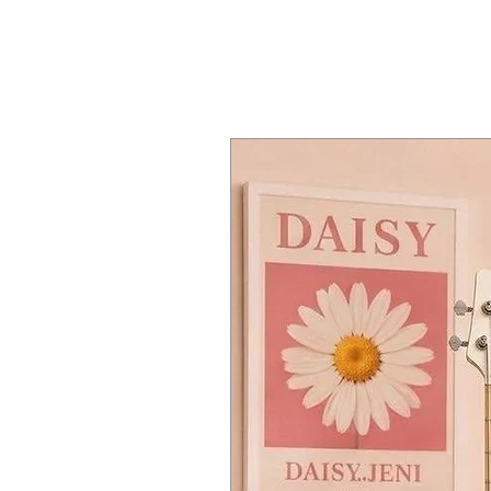
⚙️ iAMP 2.0 – เทคโนโลยีแอมป์อัจฉริ
15W stereo amplifier
它不仅能为乐器和蓝牙播放提供 
ระบบ
iAMP 2.0
ใหม่ล่าสุด ทำงานบน
Two 2-inch speakers
รองรับอัลกอริธึม
MOOER 4.0
3.5mm headphone jack
for silen
🔊 隆重推出 F15i – 未来系列首款产
โหลดเอฟเฟกต์แบบไดนามิกได้
6.35mm stereo output
for conne
จำลองลำโพง
55 แบบ
ด้วยเทคโน
4000mAh lithium battery
(up to
6
F15i 型号的特点：
เอฟเฟกต์เสียง
69 ประเภท
USB-C (OTG)
port for charging, 
15W 立体声功放1
80 พรีเซ็ตเสียง
ปรับแต่งและบันทึก
⚙️ Intelligent AMP 2.0 – Advanced
รองรับ
คลาวด์เสียง
และการแชร์พรี
Debuting with the Future series is 
两个 2 英寸扬声器2
🥁 เครื่องมือสร้างสรรค์เสียงในตัว
Support for
MOOER 4.0 algorit
60 จังหวะจากเครื่องกลอง
และ
10
Dynamic effect loading system
3.5 毫米耳机插孔 用于静音练习3
วงรอบวลีเสียง (Phrase Loop)
60 ว
55 MNRS-based speaker simulat
จูนเนอร์ในตัว
สำหรับตั้งเสียงเครื่
69 effect types
6.35 毫米立体声输出 用于连接
รองรับ
Footswitch ไร้สาย MOOE
80 customizable tone presets
4000mAh 锂电池（续航时间长达 
Bluetooth 5.0
คุณภาพสูง พร้อมค
Cloud integration
: Download and
USB-C (OTG) 端口，用于充
📌 สเปกเด่น:
🥁 Built-in Tools for Creative Freed
ลำโพงซีรีส์ Future พร้อมระบบ
iA
60 rhythm patterns
from the dr
แอมป์ 15W และลำโพง 2 นิ้ว 2 ตัว
10 metronome types
⚙️ Intelligent AMP 2.0 – 先进音频
ระบบ
DPE เพิ่มมิติของเสียงแบบเร
60-second phrase loop
with sync
หน้าจอสัมผัสทรงกลม พร้อมแสดง
Built-in tuner
未来系列首次搭载了基于 ARM 内核 DSP 
ช่อง
Line Out 2 ช่อง
, ช่อง
หูฟัง 1 
Compatible with
MOOER F4 wirel
支持 MOOER 4.0 算法
รองรับ
กีตาร์ไฟฟ้า และเบสไฟฟ้า
Bluetooth 5.0
for high-fidelity a
动态效果加载系统