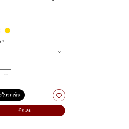
ัติเด่นของ MOOER F15i Li
gent Amp
ขับเสียงแบบสเตอริโอ 15 วัตต์
ลำโพงขนาด 2 นิ้ว จำนวน 2 ตัว)
t
*
เอฟเฟกต์
MOOER iAMP
ในตัว
จอสัมผัสทรงกลมขนาด
1.28 นิ้ว
ดลแอมป์จำนวน
55 แบบ
โดยใช้
ลยีการจำลองเสียง MNRS
ear modeling)
ฟกต์เสียงรวมทั้งหมด
69 ประเภท
องกลองในตัว พร้อมจังหวะให้
0 แบบ
และ
เมโทรโนม 10
ลงในรถเข็น
ท
er ความยาว 60 วินาที
ที่
ซื้อเลย
ซิงค์กับจังหวะกลองได้
องตั้งสายความแม่นยำสูงในตัว