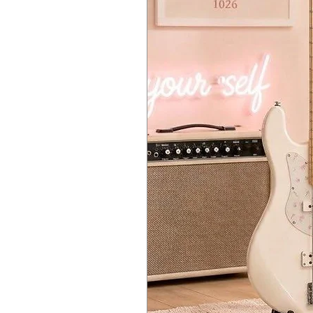
พอร์ต
USB-C (OTG/REC)
สำหรับบ
📌 Key Specifications
55 个基于 MNRS 的扬声器模拟5
แบตเตอรี่ชาร์จในตัว
Future series speakers powered
แอป
iAMP
สำหรับปรับแต่งเสียง อ
15W stereo amp
with two 2-inch
69 种效果类型
รองรับ
Footswitch Magic Ear
DPE Technology
for immersive s
80 个可定制音色预设
ใช้เป็นลำโพง Bluetooth หรือแบ็กกิ
1.28-inch circular touch screen
wi
云集成：通过 MNRS 扬声器数
คุณสมบัติเด่นของ MOOER F15i Li In
Dual
line outputs
and
headphone
• กำลังขับเสียงแบบสเตอริโอ 15 วัตต์
Compatible with
electric guitar 
🥁 用于创作自由的内置工具
• ระบบเอฟเฟกต์
MOOER iAMP
ในตั
USB-C (REC/OTG)
port for quali
• หน้าจอสัมผัสทรงกลมขนาด
1.28 นิ้
Built-in rechargeable battery
60 种来自鼓机的节奏模式
• โมเดลแอมป์จำนวน
55 แบบ
โดยใช้
iAMP App
for editing, firmware,
10 种节拍器类型
• เอฟเฟกต์เสียงรวมทั้งหมด
69 ประเภ
Magic Ear wireless footswitch
su
60 秒乐句循环，支持同步
• เครื่องกลองในตัว พร้อมจังหวะให้เล
Features:
内置调音器
•
Looper ความยาว 60 วินาที
ที่สามา
• 15W of stereo amplification (dual 
兼容 MOOER F4 无线脚踏开关
• เครื่องตั้งสายความแม่นยำสูงในตัว
• Integrated MOOER iAMP effect s
蓝牙 5.0 用于高保真音频流和通过 
• แบตเตอรี่ลิเธียมในตัวแบบชาร์จไฟ
• 1.28-inch circular touchscreen
• ช่อง
Line-out 2 ช่อง
สำหรับต่อเข้า
• 55 amp models, each based on M
• ช่องหูฟังขนาด
3.5 มม.
สำหรับการฝึ
• 69 effect types
📌 主要规格
• แอปพลิเคชัน
iAMP
สำหรับมือถือ โด
• Built-in drum machine with 60 d
• รองรับการใช้งานร่วมกับ
MOOER F4
• 60-second looper, synchronizable
未来系列扬声器由 MoEar iAMP2.
• รองรับการเชื่อมต่อแบบ
Bluetooth 
• Integrated high-precision tuner
• พอร์ต
USB-C
สำหรับบันทึกเสียงแ
• Rechargeable built-in lithium batt
15W 立体声功放，带两个 2 英寸
• มาพร้อม
สายสะพาย
เพื่อความสะด
• 2x line-out jacks for flexible exter