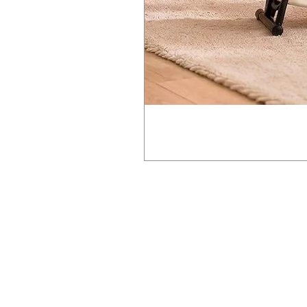
• 3.5mm headphone output port for 
DPE 技术 提供身临其境的立体声
• Dedicated iAMP mobile app for ad
1.28 英寸圆形触摸屏，支持歌
sharing, and firmware updates
• Compatible with MOOER’s F4 wire
双 线路输出 和 耳机插孔
• Bluetooth 5.0 input compatibility, 
兼容 电吉他和贝斯
• USB-C port for high-quality OTG 
USB-C (REC/OTG) 端口，用
• Convenient carrying strap
内置可充电电池
iAMP App 用于编辑、固件和音色
支持 Magic Ear 无线脚踏开关
特色功能：
15W 立体声放大（双 2 英寸扬声
集成的 MOOER iAMP 效果系统1
1.28 英寸圆形触摸屏
55 种音箱型号，每种均基于 MOO
69 种效果类型
内置鼓机，包含 60 种鼓节奏和 1