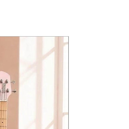
้อม
สายสะพาย
เพื่อความ
演奏的音乐家的理想选择。
ในการพกพา
ne cloud