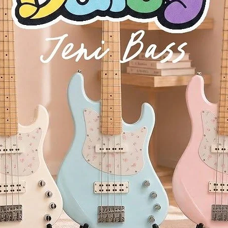
ันทึกเสียงคุณภาพสูง
 by
MoEar iAMP2.0
ัปเดตเฟิร์มแวร์ และใช้คลาวด์โทน
 speakers
tereo/Bluetooth sound
้งแทร็กฝึกซ้อมก็ได้
th lyric display (for supported apps)
据云 和 预设音色云 在全球范围内下载和上传音色
telligent Amp
 jack
 (พร้อมลำโพงขนาด 2 นิ้ว จำนวน 2 ตัว)
and bass
ว
ty recording/playback
ว
เทคโนโลยีการจำลองเสียง MNRS (nonlinear modeling)
 and tone cloud
ท
pport
ือก
60 แบบ
และ
เมโทรโนม 10 ประเภท
รถซิงค์กับจังหวะกลองได้
2-inch speakers)
ystem
专属 iAMP APP 进行控制6
ได้ สำหรับการฝึกซ้อมระหว่างเดินทาง
ระบบขยายเสียงภายนอกได้อย่างยืดหยุ่น
OOER’s MNRS nonlinear modeling technology
กซ้อมแบบเงียบ
ยรองรับการปรับแต่งเอฟเฟกต์, การแชร์พรีเซ็ต/โทนเสียง และอัปเดตเฟิร์มแ
rum grooves and 10 types of metronome
 Wireless Footswitch
เพื่อการควบคุมแบบไร้สาย
 with the drum machine
0 驱动7
5.0
เหมาะสำหรับฝึกเล่นกับแบ็กกิ้งแทร็กหรือเพลงโปรด
บบ OTG คุณภาพสูง
ery for practice on-the-go
扬声器8
วกในการพกพา
nal amplification