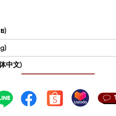
• แบตเ
ได้ สำ
• ช่อง
ระบบขย
ยืดหยุ่น
ทย)
• ช่อง
ซ้อมแบ
โพงอัจฉริยะสำหรับเครื่องดนตรีไฟฟ้าและการเล่นเพลง Bluetooth รุ่นล่าสุด
• แอปพ
ng)
้ว
โดยรอง
แชร์พร
กเบา
ที่ผ่านการคัดสรรอย่างพิถีพิถัน
เฟิร์มแ
(简体中文)
เทคโนโลยี
DPE (Dynamic Space Enhancement)
ที่ช่วยเพิ่มมิติของเสียงให้สม
 Intelligent Electro-Acoustic Speaker Series
is officially launched!
• รองร
ะ
ความสะดวกในการพกพา
ด้วย
แบตเตอรี่ลิเธียมในตัว
เหมาะสำหรับนักดนตร
tic design
featuring:
Wirele
ure Series
for intuitive control.
แบบไร้
trip
.
t
, refined from extensive R&D.
• รองร
来智能电声扬声器系列 正式发布！
anced by MOOER’s exclusive
Dynamic Space Enhancement (DPE) tech
主要特点包括：
5.0
เหม
ฝึกซ้อมแบบไร้เสียงรบกวน
nd for instruments and Bluetooth playback
, but it’s also
portable
, tha
控制。
กกิ้งแ
ำหรับต่อเข้ากับอุปกรณ์ขยายเสียงอื่น
ans.
• พอร์
ใช้งานได้ต่อเนื่อง
สูงสุด 6 ชั่วโมง
he Future Series
 材料箱体。
OTG ค
ชาร์จ ใช้เป็นซาวด์การ์ด หรืออัปเดตเฟิร์มแวร์
 (DPE) 技术 的 高品质立体声扬声器。