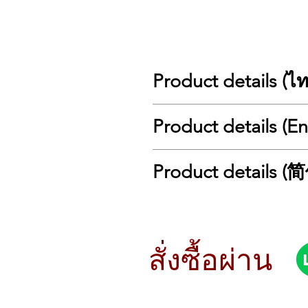
Product details (ไ
ขอแนะนำ
MOOER Future Series
ลำ
Product details (E
หน้าจอสัมผัสทรงกลมขนาด 1.28 นิ
ไฟแอมเบียนต์ปรับได้อิสระ
ตัวเครื่องผลิตจากวัสดุ
ABS น้ำหนั
🚀 The Future is Coming!
Product details 
ลำโพงสเตอริโอคุณภาพสูง พร้อม
The highly anticipated
MOOER Future
ให้ทั้ง
คุณภาพเสียงระดับมืออาชีพ
แล
This new series introduces a
futuris
🔊 แนะนำ F15i – สมาชิกแรกของ Fut
A
1.28-inch circular touch screen
🚀 未来已来！
รุ่น
F15i
มาพร้อมกับ:
Freely adjustable ambient light s
แอมป์สเตอริโอ 15 วัตต์
Lightweight
ABS material cabine
万众期待的 MOOER Future 未
ลำโพง 2 นิ้วจำนวน 2 ตัว
High-quality
stereo speakers
enh
这个新系列采用了 未来主义设计，
สั่งซื้อผ่าน
ช่องต่อ
หูฟังขนาด 3.5 มม.
สำหรับ
Not only does it deliver
premium sou
1.28 英寸圆形触摸屏，实现直观
ช่อง
สัญญาณออกขนาด 6.35 มม.
ส
making it ideal for on-the-go musici
可自由调节的环境光灯带。
แบตเตอรี่ลิเธียมความจุ
4000mAh
🔊 Introducing the F15i – First of t
经过大量研发改进的 轻量级 ABS
รองรับ
พอร์ต USB-C (OTG)
สำหรับ
The
F15i
model features:
搭载 MOOER 独家 动态空间增强