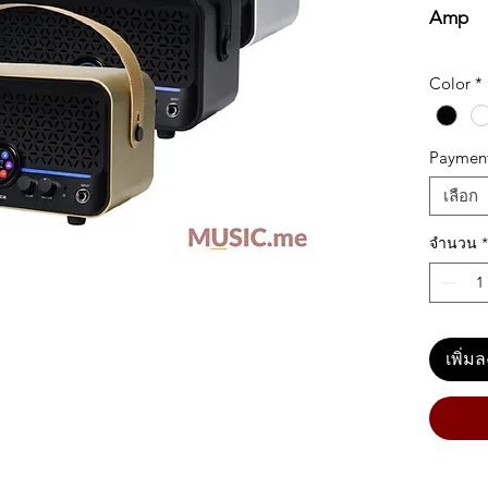
Amp
คุณสมบ
Color
*
Intelli
• กำลัง
(พร้อม
Paymen
• ระบบ
เลือก
• หน้า
• โมเ
จำนวน
*
เทคโนโ
(nonlin
• เอฟเ
• เครื่
เลือก
6
เพิ่ม
ประเภ
•
Loop
สามารถ
• เครื่