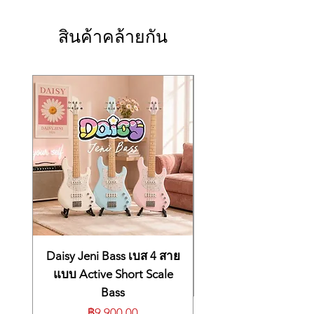
SD50A 结合了一个 1 英寸高音单元 (tweeter)
การออกแบบโซลิดสเตต
musicians do not have to rely on additional,
Reverb, Beats and Value
和一个 8 英寸全频、平直响应 (FRFR) 扬声
แอมพลิฟายเออร์ 50 วัตต์ (RMS)
external effects pedals. Thanks to the XLR
USB OTG support for smartphone
สินค้าคล้ายกัน
器，以尽可能最好地重现声音的每一个细节。
2 ช่องสัญญาณแยกกันพร้อมเอฟเฟคอิสระ
DI output, the combo can also be used in all
and tablet recording
此外，它还内置了数字调制 (modulation)、延
และส่วน EQ
conceivable live situations. The SD amps
时 (delay) 和混响 (reverb) 效果，让乐手无需
Switchable anti-feedback function
รองรับ USB OTG สำหรับการบันทึกสมาร์ท
have a unique Jam section that contains a
依赖额外的外接效果器。得益于 XLR DI 输
โฟนและแท็บเล็ต
for each channel
whole suite of tools for solo performers and
出，该音箱也可用于所有可以想到的现场演出
ฟังก์ชัน Anti-Feedback สลับได้สำหรับ
creative aficionados alike, such as an
Integrated chromatic tuner
场合。
แต่ละช่องสัญญาณ
integrated looper, syncable drum machine
3-Band EQ / 10 Editable presets
SD 音箱具有独特的 Jam 模式，其中包含一整
จูนเนอร์ที่มีความแม่นยำในตัว
and Bluetooth or 3.5 mm Aux input
Wireless Bluetooth 4.0 connection
套工具，适合独奏表演者和富有创意的爱好
EQ แบบ 3 แบนด์
connection for playback of your favorite
and AUX audio input for audio
者，例如：集成乐句循环器 (looper)、可同步
10 Preset
audio tracks from an external device.
playback, jam mode with 150
的鼓机 (drum machine)，以及用于从外部设
การเชื่อมต่อไร้สาย Bluetooth 4.0 และ
acoustic guitar combo amplifier
备播放您喜爱的音轨的 蓝牙 (Bluetooth) 或
seconds looper and drum machine
อินพุตเสริมสำหรับการเล่น Audio
solid-state design
3.5 毫米 Aux 输入连接。
โหมดแจมพร้อมลูป 150 วินาทีและดรัม
Firmware update and direct audio
50 watts (RMS) amplifier
แมชชีน
2 separate channels with independent
recording via USB-B port on the
产品细节 (Product Details)
สามารถใช้งานคู่กัยบสวิตช์เดินเท้าไร้สาย
effects and EQ sections
back
(Mooer AirSwitch)
USB OTG support for smartphone and
Includes wireless foot switch
木吉他综合放大器 (Acoustic guitar
Daisy Jeni Bass เบส 4 สาย
ลำโพงฟูลเรนจ์ 8 นิ้ว, การตอบสนองแบบ
tablet recording
(Mooer AirSwitch) and power
combo amplifier)
Flat (FRFR)
switchable Anti-Feedback function for
แบบ Active Short Scale
supply
晶体管设计 (Solid-state design)
ทวีตเตอร์ 1 นิ้ว
each channel
Bass
50 瓦特 (RMS) 放大器 (50 watts (RMS)
แถมฟรี Mooer AirSwitch wireless
การควบคุม Gain, Bass, Mid, Treble,
built-in precision chromatic tuner
ราคา
฿9,900.00
amplifier)