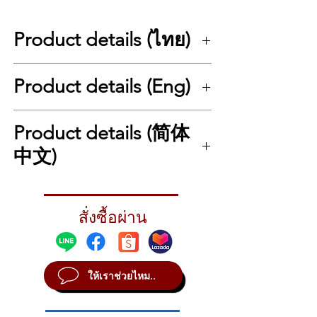
Mooer SD50A Acoustic Amplifier
Transistor / solid-state design
Product details (ไทย)
2 Separate channels with
independent effects and EQ
Mooer SD50A
แอมป์คอมโบสำหรับมือกีต้าร์อะ
sections
Product details (Eng)
คูสติกโดยเฉพาะที่พัฒนามาจาก SD Modeling
Power: 50 watts RMS
Guitar การจำลองเสียงกีตาร์ของ Mooer ให้
Equipped with: 8″ Full Range Flat
โทนเสียงที่ใสอะอาดและมีไดนามิก ปรีแอมป์
Mooer SD50A – Acoustic Guitar Combo, 8″ /
Response (FRFR) loudspeaker with
Product details (简体
แบบอนาล็อกสำหรับกีตาร์และไมโครโฟนแบบ
50 Watt
1″ tweeter
2 แชนเนล ลำโพงฟูลเรนจ์ 8นิ้ว การตอบสนอง
After the development of the SD Modeling
中文)
แบบ Falt (FRFR) เพื่อสร้างทุกรายละเอียดของ
6.3 mm mono jack instrument input
Guitar combos, Mooer now has a combo
เสียงที่ดีที่สุด และมีทวีตเตอร์ขนาด 1 นิ้ว ให้
amp especially for acoustic guitarists – the
(channel 1)
🎸 Mooer SD50A – 木吉他综合音箱，8 英寸 /
ซาวด์คมชัดมากขึ้น นอกจากนี้ยังมีเอฟเฟค
SD50A. Equipped with a dual-channel,
6.3 mm mono jack / XLR combo
50 瓦特 (Acoustic Guitar Combo, 8″ / 50
Delay และ Reverb เพื่อให้นักดนตรีไม่ต้อง
analog preamp for guitar and microphone,
input (channel 2)
สั่งซื้อผ่าน
Watt)
พึ่งพาแป้นเหยียบเอฟเฟ8ภายนอกเพิ่มเติม
the combo delivers every tiny touch and
3.5 mm stereo jack AUX input
เอาต์พุต XLR DI คอมโบยังสามารถใช้ได้ในทุก
dynamic of your playing and singing. The
Balanced XLR output (switchable
在开发了 SD 建模吉他综合音箱之后，Mooer
สถานการณ์ ชุดเครื่องมือต่างๆทั้ง looper ใน
SD50A combines a 1″ tweeter with an 8″ full
现在推出了一款专为木吉他手设计的综合音箱
as DI output or preamp and effects
ตัว, ดรัมแมชชีนที่ซิงค์ได้และ Bluetooth ครบ
range, flat response (FRFR) speaker to
ให้เราช่วยไหม..
——SD50A。该音箱配备了双通道、模拟前级
เครื่องในตัวเดียวใช้งานได้ทุกเวที
output)
reproduce every detail of the sound as best
放大器，分别用于吉他和麦克风，能够传递出
as possible. In addition, digital modulation,
Controls for Gain, Bass, Mid,
演奏和歌唱的每一个细微触感和动态。
สำหรับกีตาร์โปร่งไฟฟ้า
delay and reverb effects are available so that
Treble, Master, Chorus, Delay,