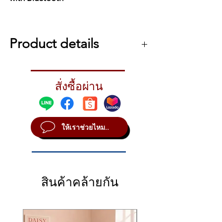
The Mighty Plug Pro is a powerful
headphone amp for both guitarists
Product details
and bassists, featuring various effects,
Amp Modeling, and Impulse
ตัวเล็กแต่ทรงพลัง
Response (IR) cabinet models. Based
อัลกอริธึมการสร้างแบบจำลองแอมป์
on his little brother Mighty Plug,
สั่งซื้อผ่าน
TSAC-HD (White-Box) ให้ความสามารถใน
Mighty Plug Pro offers more
การเล่นและเสียงที่สมจริง
functions, flexible block routings, and
จำลองเสียง IR 512 แบบ (IR ในตัว 36 ช่อง
livestream applications. You can
และช่องผู้ใช้ 18 ช่อง)
ให้เราช่วยไหม..
พรีเซต 7 ค่าพร้อมฟังก์ชัน ACTIVE (สวิตช์
stream Bluetooth playback,
PRESET สลับ ACTIVE ตามลำดับ)
microphone signal, and guitar signal
บล็อกเอฟเฟค GATE, CMP, EFX, AMP, IR,
through USB with OTG onto your
EQ, MOD, DLY, RVB พร้อมคำสั่งซื้อฟรี
mobile device to do livestreaming or
อัลกอริธึมไวท์บ็อกซ์ EFX ให้การตอบสนอง
making videos. The Mighty Plug Pro is
สินค้าคล้ายกัน
แบบอะนาล็อก
your ticket to the main stage of your
เอฟเฟกต์สเตอริโอ DLY / RVB พร้อมโทน
favorite social media platform to
เสียงที่สวยงาม
ฟังก์ชัน Patch Level สำหรับแต่ละพรีเซ็ต
perform your latest #reels, #shorts,
ปุ่มปรับระดับเสียงหูฟัง +/-