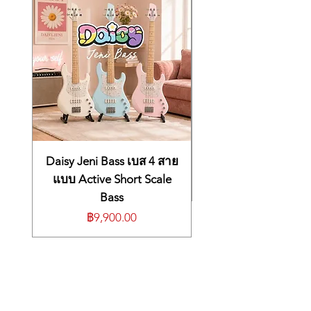
and #livestream.
ปรีแอมป์หูฟังคุณภาพสูงรองรับชุดหูฟัง
TRRS หรือเอียร์พอดพร้อมไมโครโฟน
เวลาเล่น 5 ชม. (แบตเตอรี่: 3.7V /
1450mAh)
เวลาแฝงของระบบต่ำมาก: 1.2ms
ช่วงไดนามิกกว้าง: 103 dB
ซอฟต์แวร์แก้ไข MightyAmp™ APP &
Mighty Editor™ ที่ใช้งานง่าย (ตัวโหลด IR)
อิมพีแดนซ์อินพุต：1MΩ
อิมพีแดนซ์เอาต์พุตหูฟัง：10Ω
ช่วงไดนามิก: 103 dB
Daisy Jeni Bass เบส 4 สาย
อัตราการสุ่มตัวอย่าง: 48KHz / 32-bit
แบบ Active Short Scale
เวลาในการตอบสนองของระบบ: 1.2ms
Bass
กำลังชาร์จ：5V USB-C
ราคา
฿9,900.00
แบตเตอรี่: 3.7V / 1450mAh
กำลังไฟ：4V/260mA
ขนาด：81x 41x 30 มม.
น้ำหนัก：70 กรัม