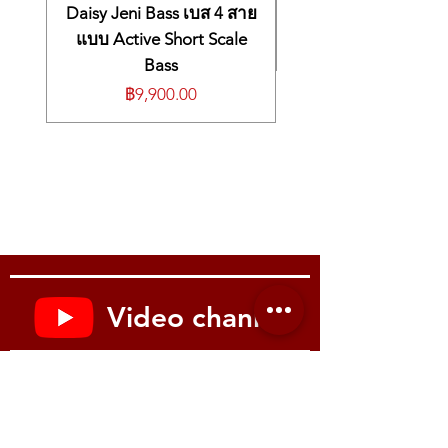
色）
Compact, lightweight design — only
40
Daisy Jeni Bass เบส 4 สาย
Plug Input: แจ็คโมโน 6.3 มม.
插头输入：6.3 mm 单声道
g
AUX Input: 3.5 มม. Stereo
แบบ Active Short Scale
AUX 输入：3.5 mm 立体声
📦 Specifications
Headphone Output: 3.5 มม. Stereo
Bass
耳机输出：3.5 mm 立体声
Type: Headphone amp for electric guitar
ปุ่มควบคุม: Gain / Tone / Volume
控制：Gain / Tone / Volume
ราคา
฿9,900.00
(Metal Voicing)
สวิตช์โหมด: Standby / On / FX
模式：Standby / On / FX
Plug Input: 6.3 mm mono jack
พอร์ตชาร์จ: Mini USB
充电接口：Mini USB
AUX Input: 3.5 mm stereo
ขนาด:
79.5 × 75.5 × 15.5 มม.
尺寸：
79.5 × 75.5 × 15.5 mm
Headphone Output: 3.5 mm stereo
น้ำหนัก:
40 กรัม
重量：
40 g
Controls: Gain / Tone / Volume
อุปกรณ์ในกล่อง: สายชาร์จ USB
附件：USB 充电线
Modes: Standby / On / FX
Charging Port: Mini USB
Dimensions:
79.5 × 75.5 × 15.5 mm
Weight:
40 g
Included: USB charging cable
Video channel
Youtube : Music me