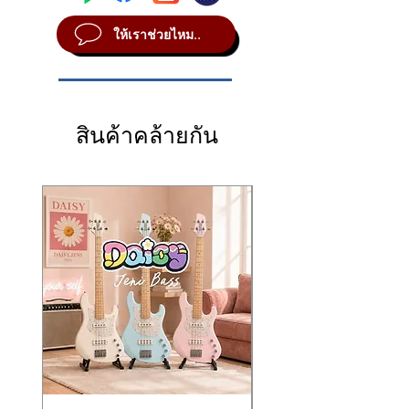
只需将 GA-4 插入电吉他
6.3 mm 单声道插
shape your distortion exactly how you like—
A: ใช้ได้ทั้งหมดที่มีแจ็ค 6.35 mm
มาพร้อม
AUX Input
สำหรับต่อโทรศัพท์ เปิด
口
，接上耳机，即可开始安静练琴，同时享受
ให้เราช่วยไหม..
raw, brutal, bright, or tight.
เพลง เล่นตามวงโปรด และชาร์จไฟผ่าน
Mini
如同高增益音箱般的震撼音色。通过
Gain /
It also includes a
Q3: ต่อหูฟังแล้วเสียงดีไหม?
3.5 mm AUX Input
for
USB
มีแบตเตอรี่ในตัว น้ำหนักเพียง 40 กรัม พก
Tone / Volume
三个旋钮，你可以随心调节失
connecting a phone or music player, so you
A: ดีมากค่ะ ได้โทน Metal ที่ชัด หนา และแรง
ไปได้ทุกที่ ซ้อมได้ตลอดเวลา
真力度、亮度与紧致度。
can jam along with your favorite bands. The
เหมาะสำหรับซ้อมตอนกลางคืนโดยไม่รบกวน
⭐
คุณสมบัติเด่น
配备
3.5 mm AUX 输入
，可连接手机或音乐
built-in rechargeable battery charges via
ใคร
มินิแอมป์หูฟังสำหรับ
กีตาร์ไฟฟ้า
设备，跟随喜欢的乐队一起 Jam。支持
Mini
สินค้าคล้ายกัน
Mini USB
, and at only
40 g
, it’s extremely
โทนเสียง
Metal ดุดัน เกนจัด
สำหรับสาย
USB 充电
，机身重量仅
40 克
，小巧便携，随
portable for practice anytime, anywhere.
หนักโดยเฉพาะ
时随地都能练习。
⭐ Key Features
ปุ่มปรับ 3 แบบ:
Gain / Tone / Volume
⭐ 主要特点
Headphone mini amp for
electric guitar
AUX Input 3.5 มม. สำหรับเปิดเพลงหรือ
电吉他专用耳机迷你放大器
High-gain, aggressive
Metal tone
Backing Track
强劲、高增益的
金属音色
designed for heavy styles
หูฟัง Output 3.5 มม. ซ้อมได้โดยไม่รบกวน
三旋钮：
Gain / Tone / Volume
3 control knobs:
Gain / Tone / Volume
ใคร
3.5 mm AUX 输入
支持伴奏练习
3.5 mm AUX Input
for backing tracks
สวิตช์
Standby / On / FX
3.5 mm 立体声耳机输出
and music playback
ไฟ LED แสดงสถานะ
Standby / On / FX 模式切换
3.5 mm stereo headphone output
for
ชาร์จไฟผ่าน
Mini USB
(แถมสายชาร์จ)
LED 状态指示灯
silent practice
ขนาดเล็ก กระทัดรัด พกง่าย น้ำหนักเพียง
支持
Mini USB
充电（含 USB 线）
Standby / On / FX switch
40 กรัม
小巧轻便，仅
40 克
LED status indicator
📦
ข้อมูลจำเพาะ (Specifications)
📦 产品规格
Rechargeable via
Mini USB
(USB cable
ประเภท: แอมป์หูฟังสำหรับกีตาร์ไฟฟ้า
类型：电吉他耳机迷你放大器（金属音
included)
(Metal Voicing)