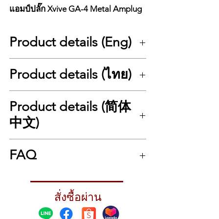
แอมป์ปลั๊ก Xvive GA-4 Metal Amplug
Product details (Eng)
Xvive GA-4 Metal Amplug
Product details (ไทย)
Xvive GA-4 Metal – A powerful, aggressive
metal-tone headphone mini amp for true
rock and metal guitarists
Xvive GA-4 Metal Amplug
Product details (简体
The Xvive GA-4 Metal is a
headphone mini
Xvive GA-4 Metal – มินิแอมป์หูฟังโทนเมทัล
amp
designed specifically for guitarists who
ดุดัน พลังเต็ม สำหรับสายร็อคตัวจริง
中文)
love high-gain metal tones. It delivers
Xvive GA-4 Metal
คือมินิแอมป์หูฟังที่ออกแบบ
aggressive, heavy, thick distortion suitable
มาสำหรับมือกีตาร์ที่รักซาวด์เมทัลโดยเฉพาะ
Xvive GA-4 Metal 耳机迷你放大器
for
Modern Metal, Thrash, Heavy Metal,
มอบโทนเสียงที่มีเกนจัด หนา หนักแน่น และ
FAQ
Xvive GA-4 Metal – 为金属乐吉他手打造的高
Metalcore
, and more.
พร้อมลุยทุกริฟฟ์แบบสายเมทัล ทั้งสไตล์
增益、强劲、有力的迷你耳放
Just plug the GA-4 directly into your electric
Modern Metal / Thrash / Heavy / Core
Xvive GA-4 Metal 是一款专为热爱金属音色的
guitar using the
Q1: Xvive GA-4 เหมาะกับแนวเพลงอะไร?
6.3 mm mono jack
, connect
เพียงเสียบเข้ากีตาร์ไฟฟ้าด้วยแจ็ค 6.3 มม. แล้ว
吉他手设计的
耳机迷你放大器
。它提供高增
your headphones, and you’re ready to
A: Metal, Hard Rock, Heavy Rock และทุกแนว
ต่อหูฟัง ก็พร้อมซ้อมเงียบ ๆ แต่ได้อารมณ์
益、厚重、攻击性十足的失真音色，适用于
สั่งซื้อผ่าน
practice silently while still getting the feel of
ที่ต้องการเสียงแตกแรงแบบ High-Gain
เหมือนเล่นผ่านแอมป์จริง ปรับเสียงได้ด้วยปุ่ม
现代金属、Thrash、Heavy Metal、Metalcore
playing through a real high-gain amp. With
Gain / Tone / Volume
ควบคุมความดิบ ความ
等各种重型风格。
Gain / Tone / Volume
Q2: ใช้กับกีตาร์ไฟฟ้าทุกรุ่นได้ไหม?
controls, you can
โหด และความใสของเสียงได้ตามใจ