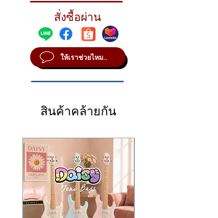
并可与之前的 Evolution 系列产品完全兼容。
programmable Mute switch
A: เหมาะกับคอนเสิร์ต, งาน Outdoor, เวที
ชุดนี้ประกอบด้วย:
此套装非常适合舞台表演、演出、剧场、主持
สั่งซื้อผ่าน
MMD 845-S (e845S)
ใหญ่, MC, พิธีกร และงานที่ต้องตัดเสียงรบกวน
— Supercardioid
SKM 100 G4-S
— เครื่องส่งสัญญาณมือถือ
人及任何需要高可靠音频传输的场景。
dynamic microphone capsule (for
ภายนอกมากเป็นพิเศษ
(handheld transmitter) พร้อมสวิตช์ Mute
套装包含：
vocals/speeches/live performance)
แบบตั้งโปรแกรมได้
SKM 100 G4-S
— 手持式发射器，带可编程静
EM 100 G4
Q2: ระยะทำงานได้ไกลแค่ไหน?
— Half-rack True Diversity
MMD 845-S (e845S)
— แคปซูลไมโครโฟน
音开关
ให้เราช่วยไหม..
receiver in a full-metal housing with a clear
A: ทำงานได้ประมาณ 100 เมตร (ขึ้นกับสภาพ
ไดนามิกรูปแบบ Supercardioid (เสียงร้อง/
MMD 845-S (e845S)
— 超心型动圈麦克风头
LCD display
พื้นที่และสัญญาณรบกวน)
พูด/แสดงสด)
（适合演唱、演讲、现场表演）
GA3 rack kit, RJ10 link cable, and
EM 100 G4
— ตัวรับสัญญาณแบบ half-
EM 100 G4
— 半机架式 True Diversity 金属机
microphone clip
Q3: หัวไมค์สามารถเปลี่ยนเป็นรุ่นอื่นได้ไหม?
rack True Diversity ในตู้โลหะ พร้อมจอ
身接收机，配备高对比度 LCD 屏幕
Why Choose the EW 100 G4-845-S
A: ได้ค่ะ รองรับแคปซูลไมค์ของ Sennheiser
LCD คมชัด
GA3 机架套件、RJ10 链接线、麦克风夹
สินค้าคล้ายกัน
Highly stable RF performance
หลายรุ่น เช่น e835, e935, e945 เป็นต้น
— True
ชุดแร็ค
GA3
, สายเชื่อมต่อ
RJ10
(link
选择 EW 100 G4-845-S 的理由
Diversity technology and wide UHF
cable), และคลิปไมโครโฟน
极高的信号稳定性
— True Diversity 技术 +
bandwidth ensure strong and reliable
ทำไมเลือก EW 100 G4-845-S
宽频段 UHF，确保在干扰环境中也能保持强
reception even in environments with heavy
ความเสถียรของสัญญาณสูง
— เทคโนโลยี
劲稳定的接收。
interference.
True Diversity และรูปแบบ UHF ที่มีแบนด์
快速设置
— Linking / IR Sync 允许一键分配
Fast setup
— Linking / IR Sync allows one-
วิดท์กว้าง ทำให้รับสัญญาณแข็งแรงแม้ใน
频率并同步发射器与接收机，特别适合多通道
touch frequency allocation and transmitter–
สภาพแวดล้อมที่มีสัญญาณรบกวน
系统（最多串接 12 套）。
receiver synchronization. Perfect for multi-
ตั้งค่าใช้งานเร็ว
— ฟังก์ชัน Linking / IR
频率选择丰富
— 最多 20 个频段、1,680 个可
channel setups (daisy-chain up to 12
Sync ช่วยจัดสรรความถี่และซิงค์ตัวส่ง–รับ
选频率（25 kHz 步进），切换带宽最高达 42
systems).
ได้ด้วยปุ่มเดียว เหมาะสำหรับติดตั้งระบบ
MHz。
Wide frequency options
— Up to 20 banks
หลายช่อง (daisy-chain up to 12 systems)