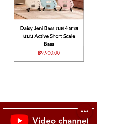
强劲发射功率
— 最大发射功率达 30 mW（依
and 1,680 selectable frequencies (25 kHz
ย่านความถี่และช่องสัญญาณมาก
— รองรับ
国家法规而定），有效传输距离可达约 100
steps) within a switching bandwidth of up to
สูงสุด 20 banks, 1,680 ความถี่ที่เลือกได้
米（可视范围）。
42 MHz.
(step 25 kHz) ภายใน switching
为现场人声优化
— MMD 845-S 超心型麦克风
Powerful transmission
— RF output up to 30
bandwidth สูงสุด 42 MHz
头具备优秀的侧向噪声抑制，特别适合主唱与
mW (varies by country) with operating range
Daisy Jeni Bass เบส 4 สาย
กำลังส่งสูง
— RF output สูงสุดถึง 30 mW
演讲。
of up to ~100 meters (line-of-sight).
(ขึ้นกับกฎของแต่ละประเทศ) ให้ระยะการ
แบบ Active Short Scale
主要功能（概述）
Optimized for live vocals
— The MMD 845-S
ใช้งานไกลถึงประมาณ 100 เมตร (line-of-
Bass
金属半机架 True Diversity 接收机，高对比
supercardioid capsule delivers excellent
sight)
度 LCD
ราคา
฿9,900.00
side-noise rejection, perfect for lead vocals
คุณภาพเสียงสำหรับการแสดงสด
—
一键红外同步（IR Sync）
and speech.
แคปซูล MMD 845-S เป็น supercardioid
Link 功能，可快速完成多通道设置（最多
Key Features (Summary)
ให้การตัดเสียงรบกวนด้านข้างดีเยี่ยม
12 台接收机）
True Diversity half-rack metal receiver
เหมาะกับเสียงร้องหลัก/งานพูด
切换带宽最高 42 MHz / 1,680 可选频率
with high-contrast LCD
ฟังก์ชันเด่น (สรุป)
发射功率最高 30 mW / 传输距离约 100 m
One-touch IR wireless synchronization
True Diversity half-rack receiver (โลหะ)
EQ 预设：Flat / Low-Cut / Low-
Link function for fast multi-channel
พร้อมหน้าจอ LCD ความคมชัดสูง
Cut+High-Boost / High-Boost
setups (up to 12 receivers)
IR wireless synchronization (one-touch)
适合户外及专业环境（工作温度 −10 °C
Up to 42 MHz switching bandwidth /
ระหว่างตัวรับ–ตัวส่ง
至 +55 °C）
1,680 selectable frequencies
Link function ตั้งค่า multi-channel ได้อย่าง
主要规格（精简）
RF output up to 30 mW / range approx.
รวดเร็ว (สูงสุด 12 receivers)
Video channel
EM 100 G4（接收机）
100 m
Switching bandwidth สูงสุด 42 MHz /
频率示例：748.2 – 757.8 MHz
Preset EQ: Flat / Low-Cut / Low-
1,680 selectable frequencies
切换带宽：最高 42 MHz（25 kHz 步进）
Cut+High-Boost / High-Boost