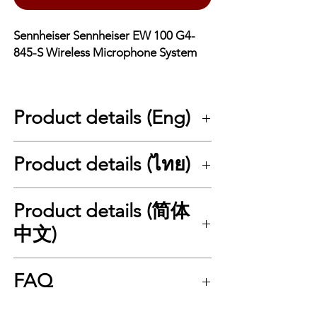
Sennheiser Sennheiser EW 100 G4-
845-S Wireless Microphone System
Product details (Eng)
Sennheiser EW 100 G4-845-S Wireless
Product details (ไทย)
Microphone System
The Sennheiser EW 100 G4-845-S is a
professional-grade wireless microphone
Sennheiser EW 100 G4-845-S Wireless
Product details (简体
system in the Evolution G4 family, fully
Microphone System
compatible with previous Evolution series
Sennheiser EW 100 G4-845-S
เป็นชุด
中文)
models. This package is ideal for stage use,
ไมโครโฟนไร้สายระดับโปรที่อยู่ในตระกูล
live shows, theatre, presenters, and any
Evolution G4 ซึ่งเข้ากันได้กับซีรีส์ก่อนหน้า
Sennheiser EW 100 G4-845-S 无线麦克风系
application requiring reliable audio
อย่างสมบูรณ์ แบบแพ็คเกจเหมาะสำหรับการ
FAQ
统
transmission.
ใช้งานบนเวที งานแสดง โรงละคร พิธีกร และ
Sennheiser EW 100 G4-845-S 是一套专业级
This set includes:
งานบรรยายที่ต้องการความน่าเชื่อถือของ
无线麦克风系统，属于 Evolution G4 系列，
SKM 100 G4-S
Q1: EW 100 G4-845-S เหมาะกับงานแบบไหน?
— Handheld transmitter with
สัญญาณเสียง