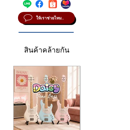
รองรับการใช้งานต่อเนื่องบนเวทีหรือซ้อมได้
产品采用
高品质织物 + 真皮材料
制成，提供
easy to install, ensuring a firm, non-slip fit
Q2: จำเป็นต้องใช้ H3 ไหม?
อย่างมั่นใจ ตัวสายรัดออกแบบให้ใส่กับสาย
出色的耐用性与稳定性，可承受排练与演出的
that stays in place without getting in the
A: ไม่จำเป็น แต่ช่วยเพิ่มความมั่นคง ป้องกันตัว
สะพายกีตาร์หรือเบสได้ง่าย ใส่กระชับ ไม่เลื่อน
长期使用。肩带式结构使安装轻松方便，贴合
ให้เราช่วยไหม..
way.
ส่งหลุดหรือกระแทก โดยเฉพาะเวลาขยับตัว
ไม่เกะกะ
牢固，不滑动、不松脱，也不会干扰演奏动
Ideal for musicians using the Xvive A58 or
มาก ๆ บนเวที
เหมาะอย่างยิ่งสำหรับผู้ใช้ระบบไร้สาย
Xvive
作。
P58 who require maximum mobility and
A58 และ Xvive P58
ที่ต้องการความคล่องตัว
非常适合需要在舞台上大量移动的 A58 / P58
security on stage.
Q3: ติดตั้งอย่างไร?
สูงสุดขณะเล่นดนตรี
用户。
⭐ Key Features
A: หนีบเข้ากับสายสะพายกีตาร์หรือจุดที่
⭐
คุณสมบัติเด่น
⭐ 主要特点
สินค้าคล้ายกัน
ต้องการยึดตัวส่งได้ทันที ไม่ต้องใช้เครื่องมือ
Transmitter holder designed for
Xvive
ที่ยึดเครื่องส่งสัญญาณสำหรับ
Xvive A58
专为
Xvive A58 与 P58
设计的发射器固定
A58 and P58
และ P58
夹
Strap-mounted design
for easy and
แบบ
สายรัด (Strap-Mounted Holder)
ใช้
肩带式结构
，安装简单、固定可靠
secure attachment
งานสะดวก
采用
高品质织物 + 真皮材料
，坚固耐用
Made from
premium fabric + genuine
ผลิตจาก
ผ้าและหนังคุณภาพสูง
แข็งแรง
牢固贴合，不滑动、不脱落
leather
for durability
ทนทาน
可安装于吉他、贝斯或其他乐器肩带
Holds firmly in place — no slipping, no
ยึดแน่น ไม่เลื่อน ไม่หลุดแม้เคลื่อนไหวหนัก
适合在舞台上频繁移动的音乐人
falling
ติดตั้งง่าย ใช้ได้กับ
สายสะพายกีตาร์ / เบส /
Easy to install on
guitar, bass, or
เครื่องดนตรีอื่น
instrument straps
เหมาะสำหรับนักดนตรีที่ต้องเคลื่อนไหวบน
Perfect for musicians who move actively
เวที
on stage