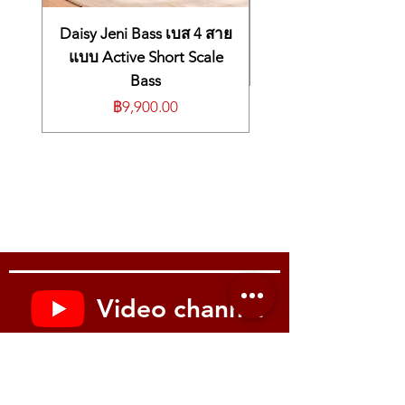
Daisy Jeni Bass เบส 4 สาย
แบบ Active Short Scale
Bass
ราคา
฿9,900.00
Video channel
Youtube : Music me