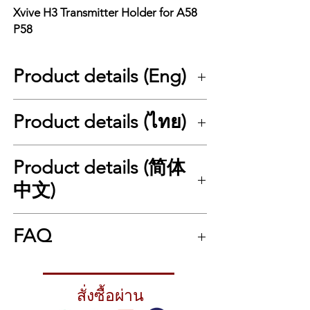
Xvive H3 Transmitter Holder for A58
P58
Product details (Eng)
Xvive H3 Transmitter Holder for A58 / P58
Product details (ไทย)
Xvive H3 – A durable, strap-mounted
transmitter holder for A58 and P58
The Xvive H3 is a
transmitter holder
Xvive H3 Transmitter Holder for A58 / P58
Product details (简体
designed specifically for the
Xvive A58 and
Xvive H3 – ที่ยึดเครื่องส่งแบบสายรัดสำหรับ
P58 wireless systems
. It allows musicians to
A58 และ P58 แข็งแรง ทนทาน ใช้งานง่าย
中文)
securely attach the transmitter to a guitar
Xvive H3
คือที่ยึดเครื่องส่งสัญญาณ
strap or instrument strap, preventing drops,
(Transmitter Holder) สำหรับรุ่น
A58 และ P58
Xvive H3 发射器固定夹（适用于 A58 / P58）
impacts, or accidental disconnections
ออกแบบมาเพื่อช่วยให้นักดนตรีติดตั้งเครื่องส่ง
FAQ
Xvive H3 – 坚固耐用、可安装在肩带上的发射
during performances.
กับสายกีตาร์หรือสายสะพายได้สะดวกและแน่น
器固定夹
Made from
high-quality fabric combined
หนา ช่วยป้องกันการหล่น กระแทก หรือหลุด
Xvive H3 是专为
Xvive A58 与 P58 无线系统
with genuine leather
Q1: Xvive H3 ใช้กับรุ่นอะไรได้บ้าง?
, the H3 offers excellent
ระหว่างการแสดง
设计的
发射器固定夹
，可将发射器牢固地固
durability, strength, and grip. It is built to
A: รองรับ Xvive A58 และ P58 Wireless
ผลิตจาก
สิ่งทอคุณภาพสูงผสมหนังแท้
ให้ความ
定在吉他或贝斯的肩带上，避免在演奏中掉
สั่งซื้อผ่าน
withstand long hours of rehearsals or live
System โดยเฉพาะ
ทนทาน แข็งแรง และยึดเกาะได้ดี สามารถ
落、碰撞或意外脱落。
shows. The strap-mounted design makes it