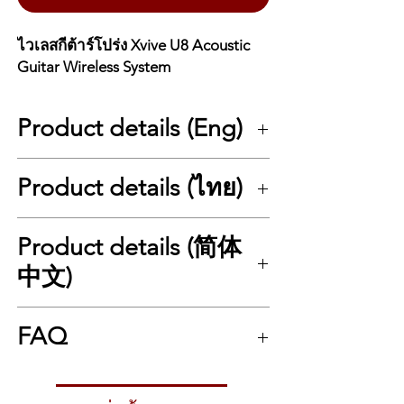
ไวเลสกีต้าร์โปร่ง Xvive U8 Acoustic
Guitar Wireless System
Product details (Eng)
Xvive U8 Acoustic Guitar Wireless System
Product details (ไทย)
A natural-sounding wireless microphone
system for acoustic guitars, featuring a high-
quality supercardioid microphone.
Xvive U8 Acoustic Guitar Wireless System
Product details (简体
The Xvive U8 is a 2.4 GHz wireless
ระบบไมค์ไร้สายสำหรับกีตาร์โปร่งที่ให้เสียง
microphone system designed specifically for
ธรรมชาติที่สุด พร้อมไมค์ Supercardioid
中文)
acoustic and classical guitars
. It features a
คุณภาพสูง
high-quality supercardioid gooseneck
Xvive U8
คือระบบไมโครโฟนไร้สายแบบ 2.4
Xvive U8 原声吉他无线麦克风系统
microphone that captures every detail with
GHz ที่ออกแบบมาสำหรับ
กีตาร์โปร่งและกีตาร์
FAQ
专为原声吉他和古典吉他设计的无线麦克风系
clarity. With a maximum SPL of 142 dB and a
คลาสสิก
โดยเฉพาะ โดดเด่นด้วยไมค์
统，提供最自然的木吉他音色，并搭载高品质
–45 dB sensitivity, it accurately reproduces
Supercardioid Gooseneck
คุณภาพสูงที่ให้
超心型麦克风。
the natural acoustic tone—even when
Q1: Xvive U8 ใช้กับกีตาร์โปร่งทุกแบบไหม?
รายละเอียดเสียงครบถ้วน รับไดนามิกของ
Xvive U8 是一款 2.4 GHz 无线麦克风系统，
strumming hard.
A: ใช้ได้กับกีตาร์โปร่งไฟฟ้าทุกแบบ
กีตาร์ได้ดีแม้เล่นแรง ด้วยค่า Max SPL สูงถึง