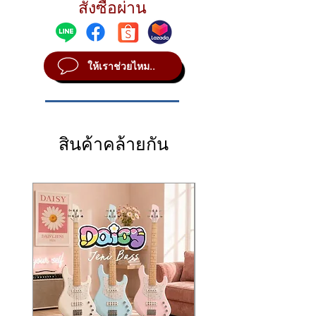
专为
原声吉他与古典吉他
สั่งซื้อผ่าน
设计。配备高品质
The wireless system delivers
24-bit / 48 kHz
142 dB
และความไวไมค์ -45 dB ทำให้ได้โทน
超心型 Gooseneck 麦克风
，可完整呈现吉他
audio resolution, a wide frequency range of
Q2: Latency ต่ำจริงไหมสำหรับเล่นสด?
ธรรมชาติแบบอะคูสติกแท้ ๆ
的细节，具有高达
142 dB SPL
的承受力与 –
20 Hz–20 kHz
A: ต่ำมากจนรู้สึกเหมือนต่อสายปกติ เหมาะ
, 108 dB dynamic range, and
ระบบไร้สายให้ความละเอียดระดับ
24-bit/48
45 dB 灵敏度，即使大力扫弦也能保持清晰自
ultra-low latency of less than 5 ms, ensuring
สำหรับงานเวทีและอัดเสียงแบบไลฟ์
kHz
, ช่วงความถี่กว้าง 20 Hz – 20 kHz,
然的原声质感。
ให้เราช่วยไหม..
smooth, delay-free live performance.
Dynamic Range 108 dB และค่าหน่วงน้อยกว่า
系统提供
24-bit / 48 kHz
的高分辨率音质、20
The strong mounting clip fits guitar body
Q3: ใช้งานได้ไกลแค่ไหน?
5 ms
ช่วยให้การเล่นสดเป็นไปอย่างต่อเนื่อง ไร้
Hz–20 kHz 宽频响、108 dB 动态范围，以及
thicknesses from
A: โดยเฉลี่ยประมาณ 20–25 เมตรในพื้นที่โล่ง
74–105 mm
, and the
เสียงดีเลย์กวนใจ
低于 5 ms 的超低延迟，确保现场演奏流畅无
flexible gooseneck allows precise mic
ขึ้นกับสภาพสัญญาณในสถานที่
ตัวหนีบติดกีตาร์แข็งแรง รองรับความหนาของ
延迟。
positioning to achieve the ideal sound for
ลำตัวกีตาร์ตั้งแต่
74–105 มม.
ไมค์ก้านอ่อนปรับ
坚固的夹具适用于
74–105 mm
厚度的吉他琴
สินค้าคล้ายกัน
your playing style. It also includes a foam
ตำแหน่งได้อย่างอิสระ เพื่อค้นหาตำแหน่งเสียง
身，柔性 Gooseneck 麦克风可自由调整方
windscreen and furry windshield, perfect for
ที่ดีที่สุดสำหรับสไตล์ของผู้เล่น นอกจากนี้ยังมี
向，以找到最适合演奏风格的拾音位置。同时
outdoor or high-movement performances.
ฟองน้ำและ Fur กันลมสำหรับการใช้งานที่ต้อง
附带防风海绵与毛防风罩，适合户外或大量移
The U8 comes as a complete ready-to-use
เคลื่อนไหวหรือเล่นกลางแจ้ง
动的演出环境。
kit—no pickup installation, no guitar
มาพร้อมอุปกรณ์ครบชุด พร้อมใช้งานทันที ไม่
整套设备开箱即可使用——无需安装拾音器、
modifications, and no drilling required.
ต้องติดตั้ง Pickup ไม่ดัดแปลงตัวกีตาร์ และไม่
不改装、不钻孔，对吉他零伤害。
⭐ Key Features
ต้องเจาะรูใด ๆ
⭐ 主要特点
🎤
High-Quality Microphone for Acoustic
⭐
คุณสมบัติเด่น (Key Features)
🎤
为原声吉他优化的高品质麦克风
Guitar
🎤 ไมโครโฟนคุณภาพสูงสำหรับกีตาร์โปร่ง
超心型 Gooseneck 麦克风
Supercardioid gooseneck microphone
ไมค์
Supercardioid Gooseneck
最大承受
142 dB SPL
Handles up to
142 dB SPL
รับเสียงดังสูงสุด
142 dB SPL
灵敏度：
–45 dB
Mic sensitivity:
–45 dB
ความไวไมค์ -45 dB