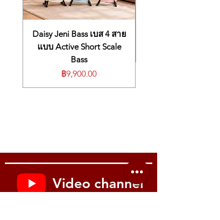
自然清晰的木吉他音色
Natural, clear acoustic tone
ให้เสียงธรรมชาติ โทนออคูสติกชัดเจน
麦克风可自由调整角度
Fully adjustable mic positioning
ปรับตำแหน่งไมค์ได้อย่างอิสระ
📡
2.4 GHz 无线系统
📡
2.4 GHz Wireless System
📡 ระบบไร้สาย 2.4 GHz
支持 6 个频道
6 selectable channels
Daisy Jeni Bass เบส 4 สาย
เลือกใช้งานได้
6 ช่องสัญญาณ
传输距离最高
90 英尺（27 米）
Transmission distance up to
90 ft (27 m)
ระยะการส่งสัญญาณสูงสุด
90 ฟุต (27 ม.)
แบบ Active Short Scale
录音室级音质：
24-bit / 48 kHz
Studio-grade clarity:
24-bit / 48 kHz
เสียงคมชัดระดับสตูดิโอ
24-bit/48 kHz
Bass
延迟低于 5 ms
Latency <5 ms
ค่าหน่วงต่ำกว่า
5 ms
🎸
安装简单、不伤吉他
ราคา
฿9,900.00
🎸
Easy Installation – No Damage to Guitar
🎸 ติดตั้งง่าย ไม่ทำร้ายกีตาร์
强力夹具
Strong mounting clip
คลิปหนีบแข็งแรง
适用琴身厚度
74–105 mm
Fits body thickness
74–105 mm
รองรับตัวกีตาร์หนา
74–105 มม.
无需钻孔、无需内部安装
No drilling, no internal installation
ไม่ต้องเจาะ/ติดตั้งระบบภายใน
适用于原声吉他与古典吉他
Works with acoustic and classical guitars
ใช้ได้ทั้งกีตาร์โปร่งและกีตาร์คลาสสิก
🔋
电池
🔋
Battery
🔋 แบตเตอรี่
续航时间
5 小时
Up to
5 hours
of continuous use
ใช้งานต่อเนื่อง
5 ชั่วโมง
USB-C 充电（TX/RX 可同时充电）
USB-C charging (dual cable charges
ชาร์จ
USB-C
(Dual Cable ชาร์จพร้อมกัน
充电 30 分钟 = 可使用 1 小时
TX/RX together)
TX/RX)
📦
包装内容
30 minutes charge = 1 hour use
ชาร์จ 30 นาที เล่นได้ 1 ชั่วโมง
发射器 × 1
📦
What’s in the Box
📦
อุปกรณ์ภายในกล่อง
Video channel
接收器 × 1
Transmitter × 1
Transmitter × 1
超心型 Gooseneck 麦克风 × 1
Receiver × 1
Receiver × 1
吉他夹具
Supercardioid Gooseneck Microphone ×
Supercardioid Gooseneck Microphone ×
Youtube : Music me
防风海绵 + 毛防风罩
1
1