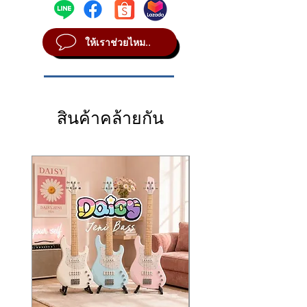
ระบบไร้สายให้ความละเอียดเสียงสูงระดับ
24-
自然音色。其最大可承受
142 dB SPL
而不失
Q2: ไมค์ Supercardioid ดียังไง?
audio
, a wide
20 Hz–20 kHz frequency
bit / 48 kHz
, ช่วงความถี่ 20 Hz–20 kHz,
真，非常适合舞台演奏与各种现场表演。
A: เก็บเสียงตรงแหล่งได้ดี ลดเสียงเครื่องดนตรี
response
,
108 dB dynamic range
, and
<5
Dynamic Range 108 dB และดีเลย์ต่ำกว่า
5 ms
系统支持
24-bit / 48 kHz 高解析音频
、
20 Hz–
ให้เราช่วยไหม..
ข้าง ๆ ช่วยให้เสียงไวโอลินคมชัดกว่าไมค์
ms latency
, the U9 ensures real-time
ให้ความรู้สึกตอบสนองแบบเรียลไทม์ ผู้เล่น
20 kHz 频率响应
、
108 dB 动态范围
，以及
低
Omni หรือ Cardioid แบบปกติ
responsiveness and complete freedom
สามารถเคลื่อนไหวได้อิสระโดยไม่มีสายเกะกะ
于 5 ms 的超低延迟
，提供实时响应与完全自
of movement with no cables getting in
ตัวหนีบติดเครื่องดนตรีถูกออกแบบมาให้ใช้งาน
由的演奏体验。
Q3: ใช้งานได้นานแค่ไหนต่อการชาร์จหนึ่ง
the way.
กับตัวเครื่องที่มีความหนา
30–40 มม.
เหมาะกับ
夹具适用于
30–40 mm 厚度
的小提琴/中提琴
ครั้ง?
The instrument clip is designed to fit
ตัวไวโอลินและวิโอลาทุกรูปแบบ ไมค์ก้านอ่อน
琴身，并可轻松安装。柔性 Gooseneck 麦克
สินค้าคล้ายกัน
A: โดยทั่วไปประมาณ 5–8 ชั่วโมง ขึ้นกับการ
bodies
30–40 mm thick
, suitable for all
สามารถปรับมุมเพื่อหาตำแหน่งเสียงที่ดีที่สุดให้
风可根据演奏者习惯自由调整角度，找到最佳
ใช้งานและระดับGain
violin and viola types. The flexible
ตรงตามสไตล์การเล่นของแต่ละคน
拾音位置。
gooseneck microphone allows you to
เหมาะอย่างยิ่งสำหรับการแสดงสด, วงออร์เคส
非常适用于
现场演出、管弦乐团、弦乐四重
position the mic exactly where you prefer
ตรา, วงสตริงควอร์เต็ต, งานอีเวนต์, ห้องอัด
奏、活动表演、移动录音
，以及需要高机动性
to achieve your ideal tone.
เคลื่อนที่ และนักดนตรีที่ต้องการความคล่องตัว
但仍追求专业音质的音乐人。
Ideal for
live performances, orchestras,
แต่ยังคงคุณภาพเสียงระดับมืออาชีพ
⭐ 主要特点
string quartets, events, mobile studios
,
⭐
คุณสมบัติเด่น (Key Features)
🎻
高品质弦乐麦克风
and musicians who want maximum
🎻 ไมโครโฟนคุณภาพสูงสำหรับเครื่องสาย
超心型指向 Gooseneck 麦克风
mobility without sacrificing professional-
ไมค์
Supercardioid Gooseneck
最大承受
142 dB SPL
grade sound.
รองรับความดังสูงสุด
142 dB SPL
麦克风灵敏度：
–45 dB
⭐ Key Features
ความไวไมค์ -45 dB
自然音色表现，适用于小提琴/中提琴
🎻
High-quality microphone for string
ให้โทนเสียงธรรมชาติ เหมาะสำหรับ violin
麦克风角度可自由调节
instruments
/ viola
📡
2.4 GHz 无线系统
Supercardioid gooseneck microphone
ปรับตำแหน่งไมค์ได้อย่างอิสระ