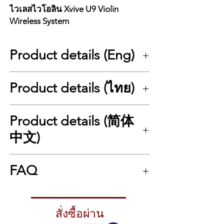
ไวเลสไวโอลิน Xvive U9 Violin
Wireless System
Product details (Eng)
Xvive U9 Violin & Viola Wireless System
Product details (ไทย)
A natural-sounding wireless microphone
system for violin and viola players—move
freely on stage with zero restrictions.
Xvive U9 Violin & Viola Wireless System
Product details (简体
The Xvive U9 is a 2.4 GHz wireless
ระบบไมค์ไร้สายสำหรับไวโอลินและวิโอลา ให้
microphone system designed specifically
เสียงธรรมชาติ เคลื่อนไหวได้อิสระบนเวที
中文)
for
violins and violas
, featuring a high-
Xvive U9
คือระบบไมโครโฟนไร้สายแบบ 2.4
quality
supercardioid gooseneck
GHz ที่ออกแบบมาสำหรับ
ไวโอลินและวิโอลา
Xvive U9 小提琴/中提琴无线系统
microphone
that captures clear, detailed
โดยเฉพาะ พร้อมไมค์
Supercardioid
FAQ
专为小提琴与中提琴打造的无线麦克风系统，
sound while preserving the natural
Gooseneck
คุณภาพสูงที่ให้เสียงชัดเจน เก็บ
声音自然，让你在舞台上自由移动、毫无束
wooden tone of your instrument. It can
โทนไม้และความเป็นธรรมชาติของเครื่องสาย
缚。
Q1: Xvive U9 ใช้กับเครื่องดนตรีอะไรได้บ้าง?
handle up to
142 dB SPL
without
ได้ครบถ้วน รองรับเสียงดังสูงสุดถึง
142 dB SPL
Xvive U9 采用
2.4 GHz 无线系统
，并配备高
A: ใช้ได้กับไวโอลินและวิโอลาทุกรุ่น เนื่องจาก
distortion, making it perfect for live
โดยไม่แตกพร่า เหมาะสำหรับการเล่นสดและ
品质的
超心型指向 Gooseneck 麦克风
สั่งซื้อผ่าน
，能够
ดีไซน์คลิปและไมค์ถูกออกแบบมาเฉพาะทาง
performances in any environment.
การแสดงบนเวทีทุกประเภท
清晰拾取琴声细节，同时完整保留木质乐器的
Delivering
24-bit / 48 kHz high-resolution