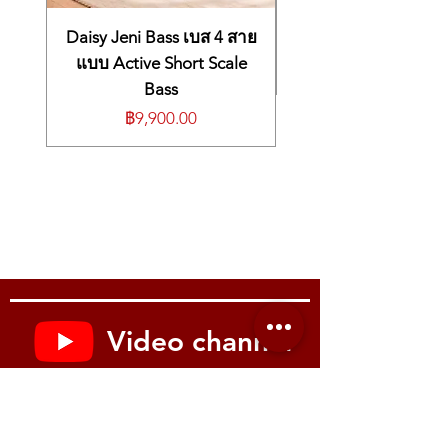
提供 6 个无线频道
Handles up to
142 dB SPL
📡 ระบบไร้สาย 2.4 GHz
最远传输距离
90 英尺（27 米）
Microphone sensitivity:
–45 dB
Daisy Jeni Bass เบส 4 สาย
ใช้งานได้
6 ช่องสัญญาณ
接收器采用
True Diversity
双天线设计，信
Natural tone reproduction for violin/viola
ระยะการส่งสัญญาณไกล
90 ฟุต (27 ม.)
แบบ Active Short Scale
号稳定
Fully adjustable mic position
ระบบสัญญาณเสถียร (True Diversity บนตัว
Bass
🔊
录音室级音质
📡
2.4 GHz Wireless System
รับ 2 เสา)
24-bit / 48 kHz
高解析音频
ราคา
฿9,900.00
6 available wireless channels
🔊 คุณภาพเสียงระดับสตูดิโอ
108 dB
动态范围 / 信噪比
Transmission range up to
90 ft (27 m)
ความละเอียดเสียง
24-bit / 48 kHz
20–20,000 Hz
频率响应
Stable signal with
True Diversity
receiver
Dynamic Range / SNR:
108 dB
延迟低于
5 ms
(dual antennas)
Frequency Response 20–20,000 Hz
🎼
适用于所有小提琴/中提琴
24-bit / 48 kHz
high-resolution audio
ค่าหน่วงต่ำกว่า
5 ms
夹具适用于 30–40 mm 琴身厚度
108 dB
dynamic range / SNR
🎼 ติดตั้งง่าย ใช้ได้กับเครื่องสายทุกรุ่น
无需改装或安装内部设备
20–20,000 Hz
frequency response
คลิปหนีบเข้าตัวไวโอลิน/วิโอลาขนาด
30–
适合舞台使用与大范围移动
Latency under
5 ms
40 มม.
🔋
电池与充电
🎼
Easy Installation for All Violins/Violas
ไม่ต้องดัดแปลงหรือติดตั้งอุปกรณ์ภายใน
连续使用时间
5 小时
Clip fits 30–40 mm body thickness
เหมาะสำหรับเวทีสดและการเคลื่อนไหว
USB-C
2.5 小时
充满
No internal modification required
เป็นวงกว้าง
Video channel
快充 30 分钟 = 可用
1 小时
Perfect for live stages and wide-range
🔋 แบตเตอรี่และการชาร์จ
支持 TX/RX 同时充电（双 USB-C 线）
movement
ใช้งานต่อเนื่อง
5 ชั่วโมง
📦
包装内容
🔋
Battery & Charging
ชาร์จเต็ม 2.5 ชม. ด้วย USB-C
Youtube : Music me
发射器 ×1
Up to
5 hours
of continuous use
ชาร์จ 30 นาที เล่นได้ 1 ชม.
接收器 ×1
Full charge in
2.5 hours
via USB-C
ชาร์จพร้อมกันได้ทั้ง TX/RX ผ่านสาย Dual