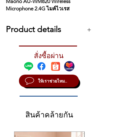
Maono AU-WM820 Wireless
Microphone 2.4G ไมค์ไวเรส
Product details
Maono AU-WM820-A2 ไมค์ไวเลส Compact
Wireless Microphone
สั่งซื้อผ่าน
Maono AU-WM820 Wireless Microphone
2.4G ไมค์ไวเรส
Rx+Tx สำหรับพิธีกร 1 คน
รอบรับการใช้งานทั้ง กล้อง ,สมาร์ทโฟน ,
ให้เราช่วยไหม..
คอมพิวเตอร์ และอุปกรณ์ไลฟ์สตรีมอื่นๆ
เสียงเคลียร์ ชัดเจน
ระยะรับส่งสัญญาณสูงสุด 50 เมตร (ไม่มีสิ่ง
กีดขวาง)
มีพอร์ตหูฟัง 3.5mm สำหรับมอนิเตอร์ เช็ค
สินค้าคล้ายกัน
เสียง
ปรับระดับเสียงได้มากถึง 6 ระดับ
ใช้งานต่อเนื่อง 5-6 ชั่วโมง (ชาร์จ 2
ชั่วโมง)