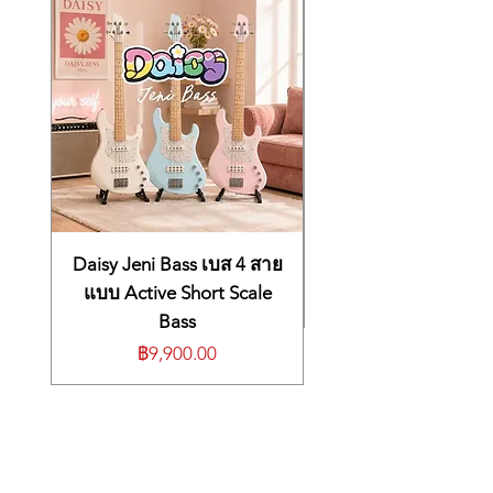
อุปกรณ์เสริมพร้อมใช้ มีไมค์หนีบปกเสื้อและ
ขนแมวกันลมแถม
– อุปกรณ์ในกล่อง –
1* Receiver (RX)
2* Transmitter (TX)
1* 3.5mm TRS Audio Cable (ต่อกล้อง)
1* 3.5mm TRS to TRRS Cable (หัว3ขีด
สำหรับมือถือ)
1* Lavalier Microphone ไมค์หนีบปกเสื้อ
2* Usb-C Charging Cable
2* Windproof foam
Daisy Jeni Bass เบส 4 สาย
1* User Manual
แบบ Active Short Scale
1* Portable Bag
Bass
ราคา
฿9,900.00